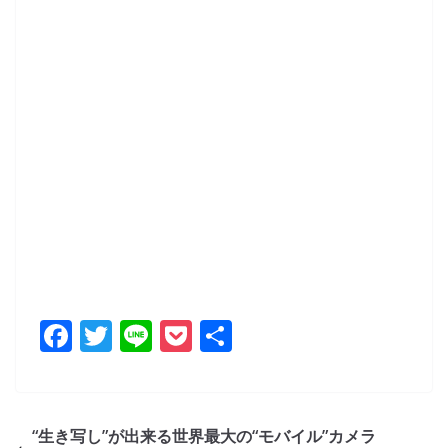
F
T
Li
P
共
a
w
n
o
有
c
itt
e
ck
e
er
et
“生き写し”が出来る世界最大の“モバイル”カメラ