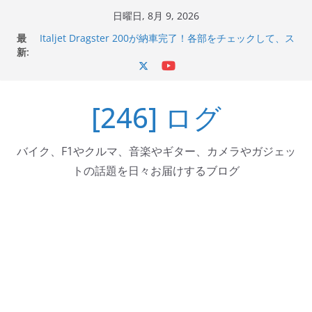
コ
日曜日, 8月 9, 2026
Italjet Dragster 200のフロントISSサスの動きが判ったら
ン
最
コーナリングが楽しくなった
テ
新:
Italjet Dragster 200が納車完了！各部をチェックして、ス
ン
マホホルダー付けて、ガラスコーティング行って来た
Jeff Beck 逝去
ツ
Ken Block 逝去
[246] ログ
へ
岩手県奥州市へのふるさと納税で KGR HARMONY 南部鉄
器エフェクターが返礼品でもらえる！
ス
キ
バイク、F1やクルマ、音楽やギター、カメラやガジェッ
ッ
トの話題を日々お届けするブログ
プ