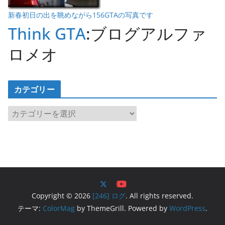
新春初日の出を眺めながら156GTAの写真です
Think GTA
:ブログアルファ
ロメオ
カテゴリー
カ
テ
ゴ
リ
ー
Copyright © 2026
[246] ログ
. All rights reserved.
テーマ:
ColorMag
by ThemeGrill. Powered by
WordPress
.