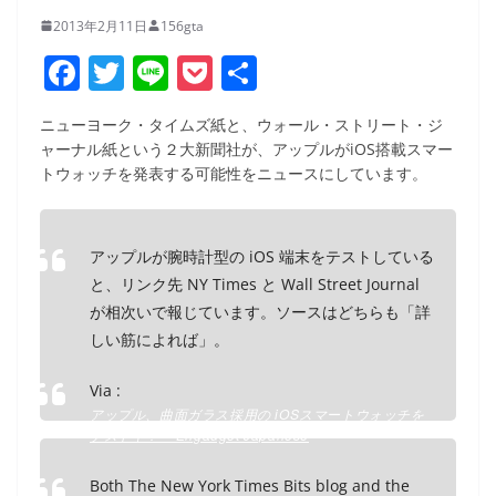
2013年2月11日
156gta
F
T
Li
P
共
a
w
n
o
有
ニューヨーク・タイムズ紙と、ウォール・ストリート・ジ
c
itt
e
ck
ャーナル紙という２大新聞社が、アップルがiOS搭載スマー
e
er
et
トウォッチを発表する可能性をニュースにしています。
b
o
アップルが腕時計型の iOS 端末をテストしている
o
と、リンク先 NY Times と Wall Street Journal
k
が相次いで報じています。ソースはどちらも「詳
しい筋によれば」。
Via :
アップル、曲面ガラス採用の iOSスマートウォッチを
テスト中？ – Engadget Japanese
Both The New York Times Bits blog and the