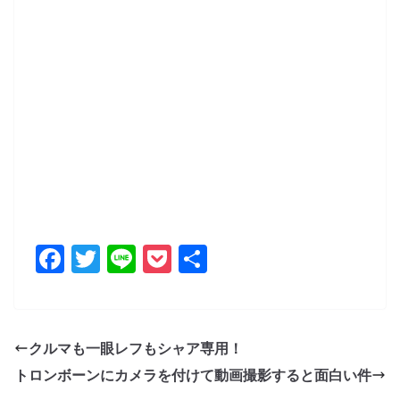
F
T
Li
P
共
a
w
n
o
有
c
itt
e
ck
e
er
et
クルマも一眼レフもシャア専用！
b
トロンボーンにカメラを付けて動画撮影すると面白い件