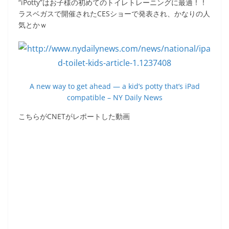
“iPotty”はお子様の初めてのトイレトレーニングに最適！！
c
itt
e
ck
ラスベガスで開催されたCESショーで発表され、かなりの人
e
er
et
気とかｗ
b
o
o
A new way to get ahead — a kid’s potty that’s iPad
k
compatible – NY Daily News
こちらがCNETがレポートした動画