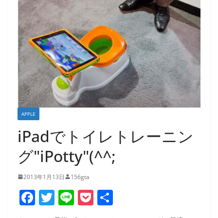
APPLE
iPadでトイレトレーニン
グ"iPotty"(^^;
2013年1月13日
156gta
F
T
Li
P
共
a
w
n
o
有