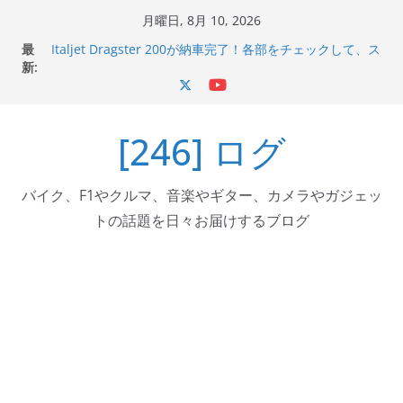
コ
月曜日, 8月 10, 2026
Italjet Dragster 200のフロントISSサスの動きが判ったら
ン
最
コーナリングが楽しくなった
テ
新:
Italjet Dragster 200が納車完了！各部をチェックして、ス
ン
マホホルダー付けて、ガラスコーティング行って来た
Jeff Beck 逝去
ツ
Ken Block 逝去
[246] ログ
へ
岩手県奥州市へのふるさと納税で KGR HARMONY 南部鉄
器エフェクターが返礼品でもらえる！
ス
キ
バイク、F1やクルマ、音楽やギター、カメラやガジェッ
ッ
トの話題を日々お届けするブログ
プ