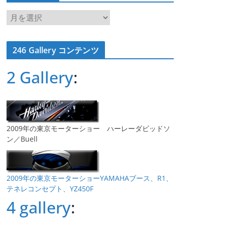
ア
ー
カ
246 Gallery コンテンツ
イ
ブ
2 Gallery
:
2009年の東京モーターショー ハーレーダビッドソ
ン／Buell
2009年の東京モーターショーYAMAHAブース、R1、
テネレコンセプト、YZ450F
4 gallery
: