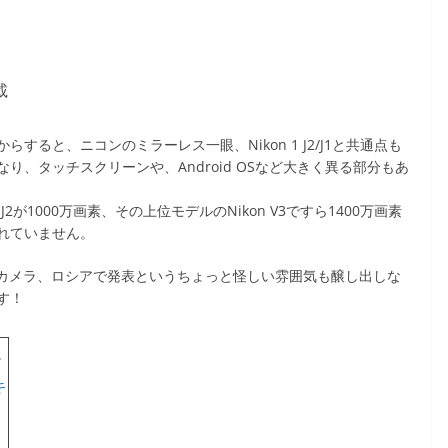
載
ると、ニコンのミラーレス一眼、Nikon 1 J2/J1と共通点も
、タッチスクリーンや、Android OSなど大きく異る部分もあ
2が1000万画素、その上位モデルのNikon V3ですら1400万画素
れていません。
レスカメラ、ロシアで発表というちょっと怪しい雰囲気も醸し出しな
す！