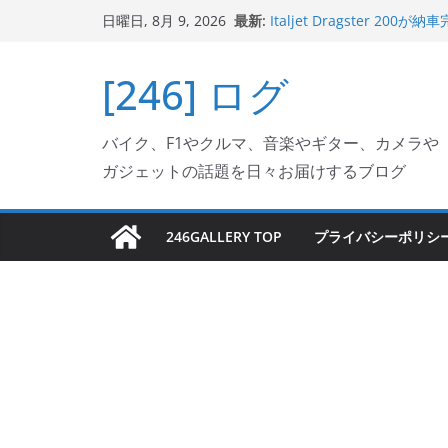
コ
最新:
Italjet Dragster 
日曜日, 8月 9, 2026
ン
ホルダー付けて、ガラスコ
Jeff Beck 逝去
テ
[246] ログ
Ken Block 逝去
ン
岩手県奥州市へのふるさと納税で
フェクターが返礼品でもら
ツ
Italjet Dragster 2
バイク、F1やクルマ、音楽やギター、カメラや
へ
リングが楽しくなった
ガジェットの話題を日々お届けするブログ
ス
キ
ッ
246GALLERY TOP
プライバシーポリシ
プ