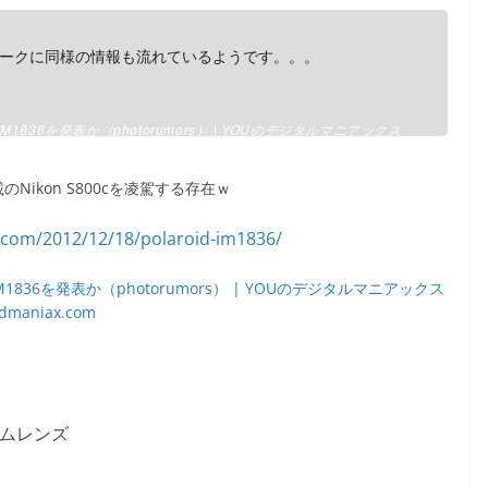
ークに同様の情報も流れているようです。。。
1836を発表か（photorumors） | YOUのデジタルマニアックス
載のNikon S800cを凌駕する存在ｗ
836を発表か（photorumors） | YOUのデジタルマニアックス
dmaniax.com
ームレンズ