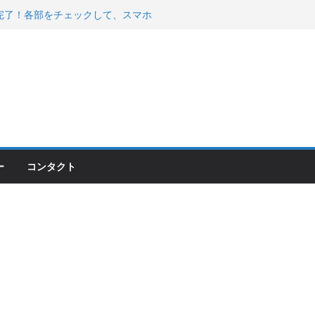
200が納車完了！各部をチェックして、スマホ
ーティング行って来た
 KGR HARMONY 南部鉄器エ
える！
00のフロントISSサスの動きが判ったらコーナ
ー
コンタクト