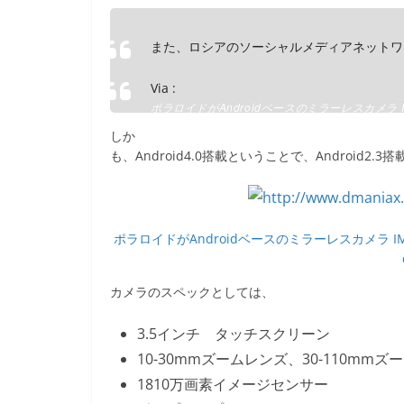
e
er
et
b
また、ロシアのソーシャルメディアネットワ
o
Via :
o
ポラロイドがAndroidベースのミラーレスカメラ IM
dmaniax.com
k
しか
も、Android4.0搭載ということで、Android2.3搭
ポラロイドがAndroidベースのミラーレスカメラ IM1
カメラのスペックとしては、
3.5インチ タッチスクリーン
10-30mmズームレンズ、30-110mmズ
1810万画素イメージセンサー