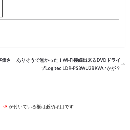
夢偉さ
ありそうで無かった！Wi-Fi接続出来るDVDドライ
ブLogitec LDR-PS8WU2BKWいかが？
。
※
が付いている欄は必須項目です