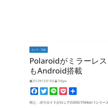
カメラ・写真
Polaroidがミラーレ
もAndroid搭載
2012年12月18日
156gta
F
T
Li
P
共
a
w
n
o
有
何と、ポラロイドがロシアのSNSでNikon 1シ
c
itt
e
ck