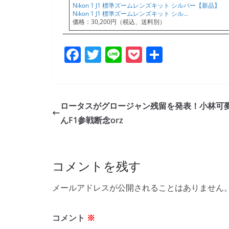
Nikon 1 J1 標準ズームレンズキット シルバー【新品】
Nikon 1 J1 標準ズームレンズキット シル…
価格：30,200円（税込、送料別）
F
T
Li
P
共
a
w
n
o
有
c
itt
e
ck
e
er
et
ロータスがグロージャン残留を発表！小林可
b
んF1参戦断念orz
o
o
コメントを残す
k
メールアドレスが公開されることはありません
コメント
※