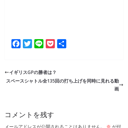
F
T
Li
P
共
a
w
n
o
有
c
itt
e
ck
e
er
et
イギリスGPの勝者は？
b
スペースシャトル全135回の打ち上げを同時に見れる動
o
画
o
k
コメントを残す
メールアドレスが公開されることはありません。
※
が付