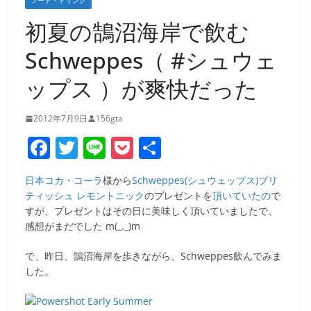
フード・ドリンク
初夏の鵠沼海岸で飲む
Schweppes（ #シュウェ
ップス ）が爽快だった
2012年7月9日
156gta
F
T
Li
P
共
a
w
n
o
有
日本コカ・コーラ
様から
Schweppes(シュウェップス)ブリ
c
itt
e
ck
ティッシュ レモントニック
のプレゼントを
頂いていたの
で
e
er
et
すが、プレゼントはその日に美味しく頂いていましたで、
感想がまだでした m(_._)m
b
o
で、昨日、鵠沼海岸を歩きながら、Schweppes飲んでみま
した。
o
k