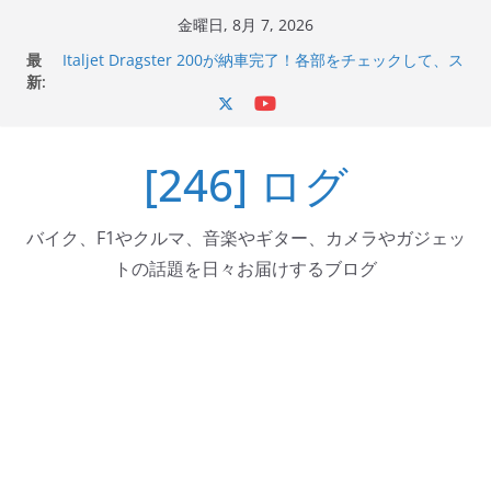
コ
金曜日, 8月 7, 2026
Italjet Dragster 200のフロントISSサスの動きが判ったら
ン
最
コーナリングが楽しくなった
テ
新:
Italjet Dragster 200が納車完了！各部をチェックして、ス
ン
マホホルダー付けて、ガラスコーティング行って来た
Jeff Beck 逝去
ツ
Ken Block 逝去
[246] ログ
へ
岩手県奥州市へのふるさと納税で KGR HARMONY 南部鉄
器エフェクターが返礼品でもらえる！
ス
キ
バイク、F1やクルマ、音楽やギター、カメラやガジェッ
ッ
トの話題を日々お届けするブログ
プ