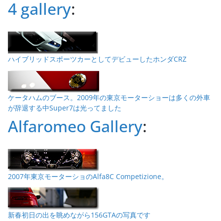
4 gallery
:
ハイブリッドスポーツカーとしてデビューしたホンダCRZ
ケータハムのブース。2009年の東京モーターショーは多くの外車
が辞退する中Super7は光ってました
Alfaromeo Gallery
:
2007年東京モーターショのAlfa8C Competizione。
新春初日の出を眺めながら156GTAの写真です