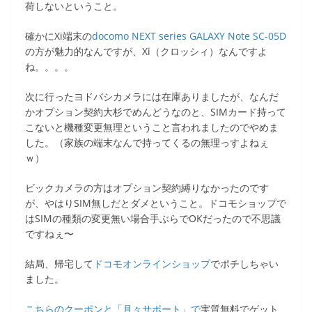
荷しないということ。
確かにXi端末の
docomo NEXT series GALAXY Note SC-05D
の方が魅力的なんですが、Xi（クロッシィ）なんですよ
ね。。。。
次に行ったヨドバシカメラには在庫ありましたが、なんだ
かオプション契約大杉でめんどうなのと、SIMカード持って
こないと機種変更無理ということ言われましたのでやめま
した。（家族の端末なんで持ってくるの無理っすよねぇ
ｗ）
ビックカメラの方はオプション契約縛りなかったのです
が、やはりSIM無しだとダメということ。ドコモショップで
はSIMの種類の変更無い場合手ぶらでOKだったので不思議
ですねぇ〜
結局、帰宅して
ドコモオンラインショップ
でポチしちゃい
ました。
こちらのクーポンと「月々サポート」で
実質無料でゲット