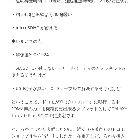
・連続待受時間1100時間、連続通話時間約 1200分と圧倒的
・約 345gとiPadより300g軽い
・microSDHC が使える
◆いまいちの点
・解像度600×1024
・SD/SDHCが使えない→サードパーティのカメラキットが
使えるそうだけど
・USB端子が無い→OTGケーブルで解決するそうだけど
ということで、ドコモがXi（クロッシー）に移行する中、
FOMA契約のまま機種変更出来るタブレットとしてGALAXY
Tab 7.0 Plus SC-02Dに決定です。
ところがせっかく決断したのに、近く（横浜市）のドコモ
ショップ４件を当たりましたが、在庫無しどころか今後入