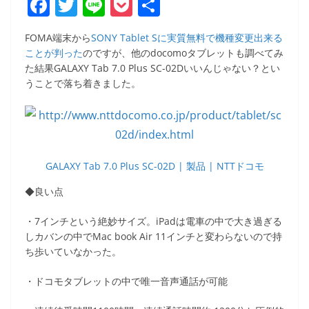
F
T
Li
P
共
a
w
n
o
有
FOMA端末から
SONY Tablet Sに実質無料で機種変更出来る
c
itt
e
ck
ことが判った
のですが、他のdocomoタブレットも調べてみ
e
er
et
た結果GALAXY Tab 7.0 Plus SC-02Dいいんじゃない？とい
うことで落ち着きました。
b
o
o
k
GALAXY Tab 7.0 Plus SC-02D | 製品 | NTTドコモ
◆良い点
・7インチという絶妙サイズ。iPadは電車の中で大き過ぎる
しカバンの中でMac book Air 11インチと変わらないので持
ち歩いていなかった。
・ドコモタブレットの中で唯一音声通話が可能