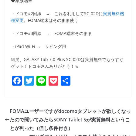
◆家族端末
・ドコモ#2回線 → これを利用してSC-02Dに
実質無料機
種変更
。FOMA端末はそのまま使う
・ドコモ#3回線 → FOMA端末そのまま
・iPad Wi-Fi → リビング用
結局、GALAXY Tab 7.0 Plus SC-02Dは実質無料でもうすぐ
ゲット！ドコモさんありがとう！ｗ
F
T
Li
P
共
a
w
n
o
有
c
itt
e
ck
e
er
et
FOMAユーザーですがdocomoタブレットが欲しくなっ
b
たので聞いてみたらSONY Tablet Sが実質無料というこ
o
とが判った（但し条件付き）