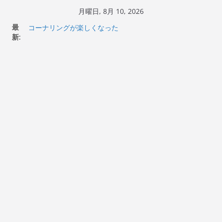
コ
月曜日, 8月 10, 2026
ン
Italjet Dragster 200のフロントISSサスの動きが判ったら
最
テ
コーナリングが楽しくなった
新:
Italjet Dragster 200が納車完了！各部をチェックして、ス
ン
マホホルダー付けて、ガラスコーティング行って来た
ツ
Jeff Beck 逝去
Ken Block 逝去
へ
岩手県奥州市へのふるさと納税で KGR HARMONY 南部鉄
ス
器エフェクターが返礼品でもらえる！
キ
ッ
プ