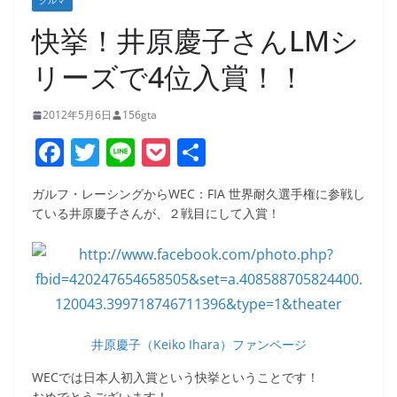
クルマ
快挙！井原慶子さんLMシ
リーズで4位入賞！！
2012年5月6日
156gta
F
T
Li
P
共
a
w
n
o
有
ガルフ・レーシングからWEC：FIA 世界耐久選手権に参戦し
c
itt
e
ck
ている井原慶子さんが、２戦目にして入賞！
e
er
et
b
o
o
k
井原慶子（Keiko Ihara）ファンページ
WECでは日本人初入賞という快挙ということです！
おめでとうございます！