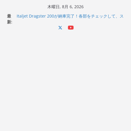
コ
木曜日, 8月 6, 2026
ン
Italjet Dragster 200のフロントISSサスの動きが判ったら
最
コーナリングが楽しくなった
テ
新:
Italjet Dragster 200が納車完了！各部をチェックして、ス
ン
マホホルダー付けて、ガラスコーティング行って来た
Jeff Beck 逝去
ツ
Ken Block 逝去
へ
岩手県奥州市へのふるさと納税で KGR HARMONY 南部鉄
ス
器エフェクターが返礼品でもらえる！
キ
ッ
プ