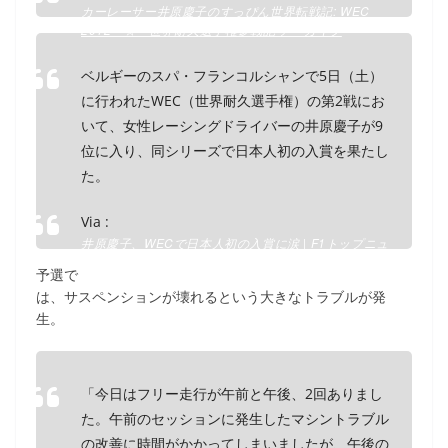
カーレーサー井原慶子のすっぴん世界転戦記: WEC
2012 ☆ 世界耐久選手権参戦記 アーカイブ
ベルギーのスパ・フランコルシャンで5日（土）
に行われたWEC（世界耐久選手権）の第2戦にお
いて、女性レーシングドライバーの井原慶子が9
位に入り、同シリーズで日本人初の入賞を果たし
た。
Via :
井原慶子、WECで日本人初の入賞に涙 | F1トップニュ
ース | 2012年F1ニュースLive速報 | TopNews.JP
予選で
は、サスペンションが壊れるという大きなトラブルが発
生。
「今日はフリー走行が午前と午後、2回ありまし
た。午前のセッションに発生したマシントラブル
の改善に時間がかかってしまいましたが、午後の