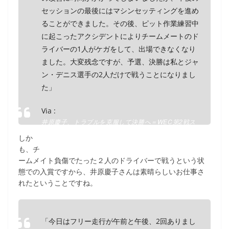
セッションの最後にはマシンセッティングを進め
ることができました。その後、ピット作業練習中
に起こったアクシデントによりチームメートのド
ライバーの1人がケガをして、出場できなくなり
ました。大変残念ですが、予選、決勝は私とジャ
ン・デニス選手の2人だけで戦うことになりまし
た」
Via :
井原慶子、トラブルを克服して決勝へ＝WEC第2戦ス
パ 【 carview 】 ニュース – 自動車業界 最新の動向を
しか
毎日チェック
も、チ
ームメイト負傷でたった２人のドライバーで戦うという状
態での入賞ですから、井原慶子さんは素晴らしいお仕事さ
れたということですね。
「今日はフリー走行が午前と午後、2回ありまし