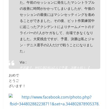
た。午前のセッションに発生したマシントラブル
の改善に時間がかかってしまいましたが、午後の
セッションの最後にはマシンセッティングを進め
ることができました。その後、ピット作業練習中
に起こったアクシデントによりチームメートのド
ライバーの1人がケガをして、出場できなくなり
ました。大変残念ですが、予選、決勝は私とジャ
ン・デニス選手の2人だけで戦うことになりまし
た」
Via :
井原慶子、WEC第2戦は2人で予選・決勝を戦う 【
carview 】 ニュース – 自動車業界 最新の動向を毎日
おめで
チェック
とうご
ざいます！