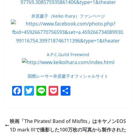
井原慶子（Keiko Ihara）ファンページ
A.P.C.Guild Freewind
国際レーサー井原慶子オフィシャルサイト
F
T
Li
P
共
a
w
n
o
有
c
itt
e
ck
e
er
et
映画「The Pirates! Band of Misfits」はキヤノンEOS
b
1D mark IIIで撮影した100万枚の写真から製作された