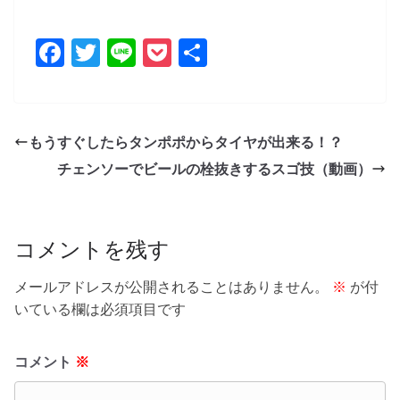
F
T
Li
P
共
a
w
n
o
有
c
itt
e
ck
e
er
et
もうすぐしたらタンポポからタイヤが出来る！？
b
チェンソーでビールの栓抜きするスゴ技（動画）
o
o
k
コメントを残す
メールアドレスが公開されることはありません。
※
が付
いている欄は必須項目です
コメント
※