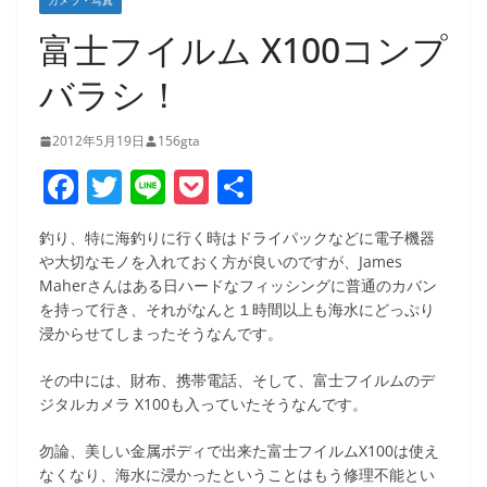
カメラ・写真
富士フイルム X100コンプ
バラシ！
2012年5月19日
156gta
F
T
Li
P
共
a
w
n
o
有
釣り、特に海釣りに行く時はドライパックなどに電子機器
c
itt
e
ck
や大切なモノを入れておく方が良いのですが、James
e
er
et
Maherさんはある日ハードなフィッシングに普通のカバン
を持って行き、それがなんと１時間以上も海水にどっぷり
b
浸からせてしまったそうなんです。
o
その中には、財布、携帯電話、そして、富士フイルムのデ
o
ジタルカメラ X100も入っていたそうなんです。
k
勿論、美しい金属ボディで出来た富士フイルムX100は使え
なくなり、海水に浸かったということはもう修理不能とい