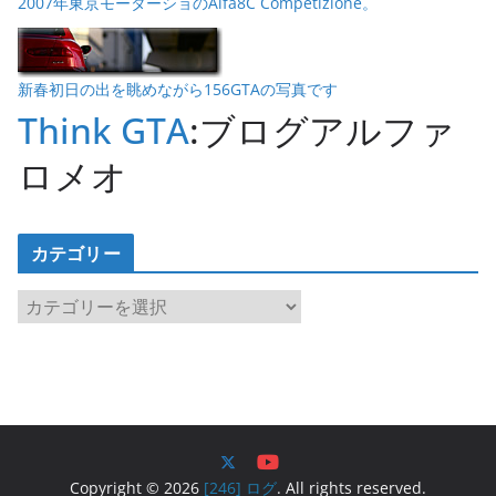
2007年東京モーターショのAlfa8C Competizione。
新春初日の出を眺めながら156GTAの写真です
Think GTA
:ブログアルファ
ロメオ
カテゴリー
カ
テ
ゴ
リ
ー
Copyright © 2026
[246] ログ
. All rights reserved.