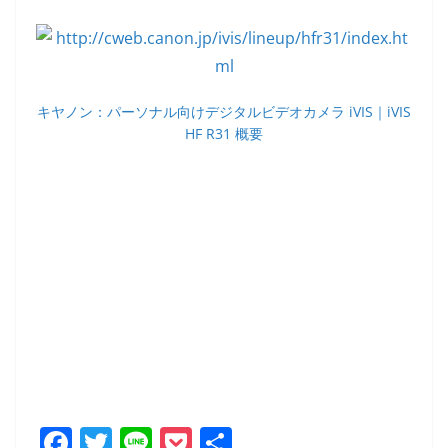
キヤノン：パーソナル向けデジタルビデオカメラ iVIS｜iVIS
HF R31 概要
F
T
Li
P
共