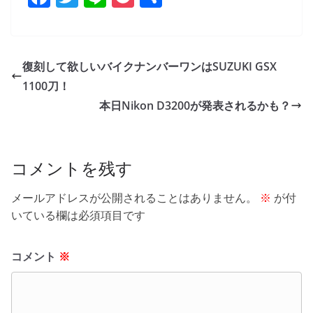
a
w
n
o
有
c
itt
e
ck
e
er
et
復刻して欲しいバイクナンバーワンはSUZUKI GSX
b
1100刀！
o
本日Nikon D3200が発表されるかも？
o
k
コメントを残す
メールアドレスが公開されることはありません。
※
が付
いている欄は必須項目です
コメント
※