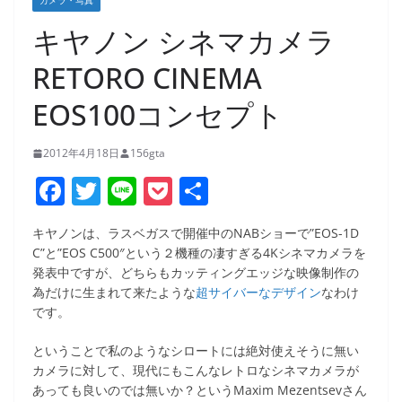
カメラ・写真
キヤノン シネマカメラ
RETORO CINEMA
EOS100コンセプト
2012年4月18日
156gta
F
T
Li
P
共
a
w
n
o
有
キヤノンは、ラスベガスで開催中のNABショーで”EOS-1D
c
itt
e
ck
C”と”EOS C500″という２機種の凄すぎる4Kシネマカメラを
e
er
et
発表中ですが、どちらもカッティングエッジな映像制作の
為だけに生まれて来たような
超サイバーなデザイン
なわけ
b
です。
o
ということで私のようなシロートには絶対使えそうに無い
o
カメラに対して、現代にもこんなレトロなシネマカメラが
k
あっても良いのでは無いか？というMaxim Mezentsevさん