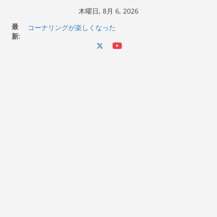
コ
木曜日, 8月 6, 2026
ン
Italjet Dragster 200のフロントISSサスの動きが判ったら
最
テ
コーナリングが楽しくなった
新:
Italjet Dragster 200が納車完了！各部をチェックして、ス
ン
マホホルダー付けて、ガラスコーティング行って来た
ツ
Jeff Beck 逝去
Ken Block 逝去
へ
岩手県奥州市へのふるさと納税で KGR HARMONY 南部鉄
ス
器エフェクターが返礼品でもらえる！
キ
ッ
プ