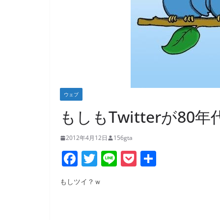
ウェブ
もしもTwitterが8
2012年4月12日
156gta
F
T
Li
P
共
a
w
n
o
有
もしツイ？ｗ
c
itt
e
ck
e
er
et