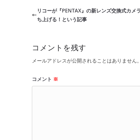
e
er
et
リコーが『PENTAX』の新レンズ交換式カメ
b
ち上げる！という記事
o
o
コメントを残す
k
メールアドレスが公開されることはありません
コメント
※