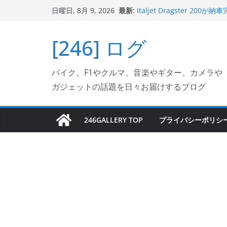
コ
最新:
Italjet Dragster 
日曜日, 8月 9, 2026
ン
ホルダー付けて、ガラスコ
Jeff Beck 逝去
テ
[246] ログ
Ken Block 逝去
ン
岩手県奥州市へのふるさと納税で
フェクターが返礼品でもら
ツ
Italjet Dragster 2
バイク、F1やクルマ、音楽やギター、カメラや
へ
リングが楽しくなった
ガジェットの話題を日々お届けするブログ
ス
キ
ッ
246GALLERY TOP
プライバシーポリシ
プ