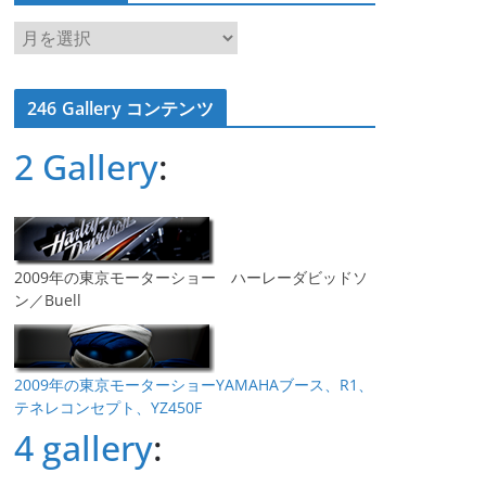
ア
ー
カ
246 Gallery コンテンツ
イ
ブ
2 Gallery
:
2009年の東京モーターショー ハーレーダビッドソ
ン／Buell
2009年の東京モーターショーYAMAHAブース、R1、
テネレコンセプト、YZ450F
4 gallery
: