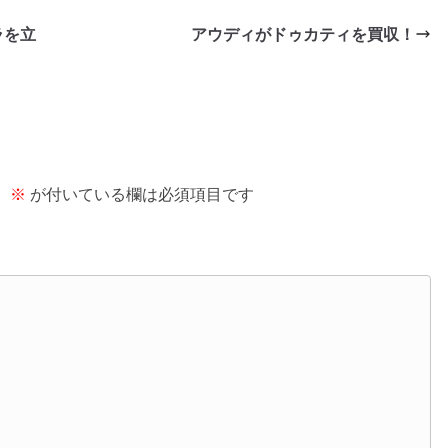
ラを立
アウディがドゥカティを買収！
。
※
が付いている欄は必須項目です