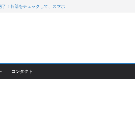
200が納車完了！各部をチェックして、スマホ
ーティング行って来た
 KGR HARMONY 南部鉄器エ
える！
00のフロントISSサスの動きが判ったらコーナ
ー
コンタクト