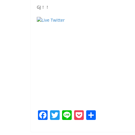
GJ！！
F
T
Li
P
共
a
w
n
o
有
c
itt
e
ck