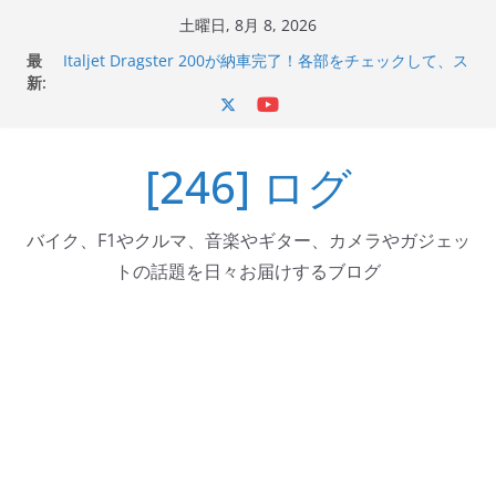
コ
土曜日, 8月 8, 2026
ン
最
Italjet Dragster 200が納車完了！各部をチェックして、ス
テ
新:
マホホルダー付けて、ガラスコーティング行って来た
Jeff Beck 逝去
ン
Ken Block 逝去
ツ
岩手県奥州市へのふるさと納税で KGR HARMONY 南部鉄
[246] ログ
へ
器エフェクターが返礼品でもらえる！
Italjet Dragster 200のフロントISSサスの動きが判ったら
ス
コーナリングが楽しくなった
キ
バイク、F1やクルマ、音楽やギター、カメラやガジェッ
ッ
トの話題を日々お届けするブログ
プ