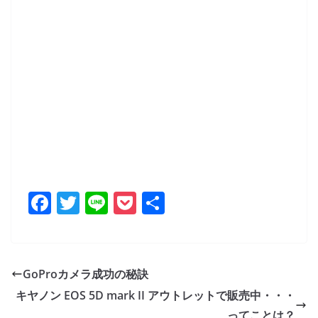
F
T
Li
P
共
a
w
n
o
有
c
itt
e
ck
e
er
et
GoProカメラ成功の秘訣
b
キヤノン EOS 5D mark II アウトレットで販売中・・・
o
ってことは？