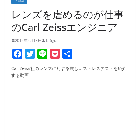
F1:話題
レンズを虐めるのが仕事
のCarl Zeissエンジニア
2012年2月13日
156gta
F
T
Li
P
共
a
w
n
o
有
CarlZeiss社のレンズに対する厳しいストレステストを紹介
c
itt
e
ck
する動画
e
er
et
b
o
o
k