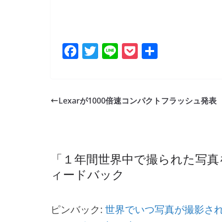
F
T
Li
P
共
a
w
n
o
有
c
itt
e
ck
e
er
et
Lexarが1000倍速コンパクトフラッシュ発表
b
o
o
「
１年間世界中で撮られた写真
k
ィードバック
ピンバック:
世界でいつ写真が撮影され