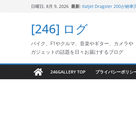
Italjet Dragster 2
コ
最新:
日曜日, 8月 9, 2026
リングが楽しくなった
ン
Italjet Dragster 
ホルダー付けて、ガラスコ
テ
[246] ログ
Jeff Beck 逝去
ン
Ken Block 逝去
岩手県奥州市へのふるさと納税で
ツ
バイク、F1やクルマ、音楽やギター、カメラや
フェクターが返礼品でもら
へ
ガジェットの話題を日々お届けするブログ
ス
キ
ッ
246GALLERY TOP
プライバシーポリシ
プ