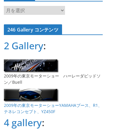
ア
ー
カ
246 Gallery コンテンツ
イ
ブ
2 Gallery
:
2009年の東京モーターショー ハーレーダビッドソ
ン／Buell
2009年の東京モーターショーYAMAHAブース、R1、
テネレコンセプト、YZ450F
4 gallery
: