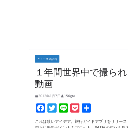
ニュースや話題
１年間世界中で撮られ
動画
2012年1月7日
156gta
F
T
Li
P
共
a
w
n
o
有
これは凄いアイデア。旅行ガイドアプリをリリース
c
itt
e
ck
図上に撮影ポイントをプロット、365日の変化を観