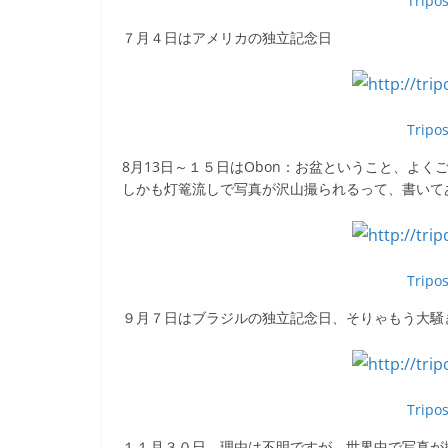
Tripo
７月４日はアメリカの独立記念日
Tripo
8月13日～１５日はObon：お盆ということ、よく
しかも灯篭流しで写真が沢山撮られるって、書いて
Tripo
９月７日はブラジルの独立記念日、そりゃもう大騒
Tripo
１１月３０日、理由は不明ですが、世界中で写真が