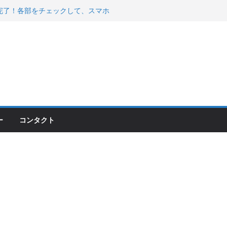
00のフロントISSサスの動きが判ったらコーナ
200が納車完了！各部をチェックして、スマホ
ーティング行って来た
 KGR HARMONY 南部鉄器エ
える！
ー
コンタクト