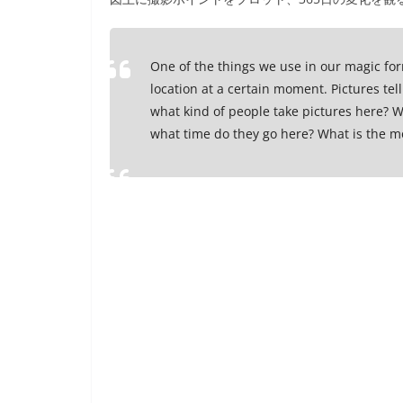
e
er
et
b
One of the things we use in our magic for
o
location at a certain moment. Pictures tell
o
what kind of people take pictures here? W
k
what time do they go here? What is the mo