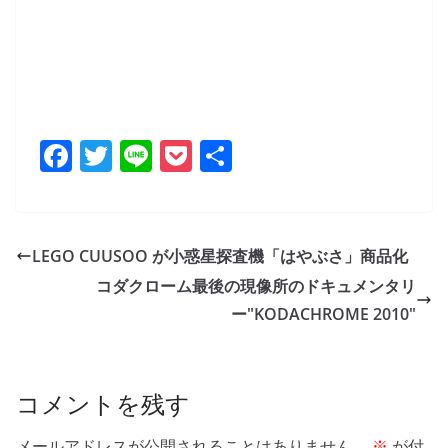
F
T
Li
P
共
a
w
n
o
有
c
itt
e
ck
e
er
et
LEGO CUUSOO が小惑星探査機「はやぶさ」商品化
b
コダクローム最後の現像所のドキュメンタリ
o
ー"KODACHROME 2010"
o
k
コメントを残す
メールアドレスが公開されることはありません。
※
が付