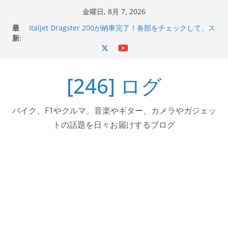
コ
金曜日, 8月 7, 2026
ン
最
Italjet Dragster 200が納車完了！各部をチェックして、ス
テ
新:
マホホルダー付けて、ガラスコーティング行って来た
Jeff Beck 逝去
ン
Ken Block 逝去
ツ
岩手県奥州市へのふるさと納税で KGR HARMONY 南部鉄
[246] ログ
へ
器エフェクターが返礼品でもらえる！
Italjet Dragster 200のフロントISSサスの動きが判ったら
ス
コーナリングが楽しくなった
キ
バイク、F1やクルマ、音楽やギター、カメラやガジェッ
ッ
トの話題を日々お届けするブログ
プ