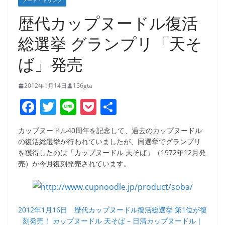
フード・ドリンク
歴代カップヌードル復活
総選挙 グランプリ「天そ
ば」発売
2012年1月14日
156gta
F
T
Li
P
共
a
w
n
o
有
カップヌードル40周年を記念して、過去のカップヌードル
c
itt
e
ck
の復活総選挙が行われていましたが、同選挙でグランプリ
e
er
et
を獲得したのは「カップヌードル 天そば」（1972年12月発
売）が今月復刻発売されています。
b
o
o
2012年1月16日 歴代カップヌードル復活総選挙 第1位が復
k
刻発売！ カップヌードル 天そば – 日清カップヌードル｜