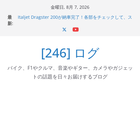
コ
金曜日, 8月 7, 2026
ン
最
Italjet Dragster 200が納車完了！各部をチェックして、ス
テ
新:
マホホルダー付けて、ガラスコーティング行って来た
Jeff Beck 逝去
ン
Ken Block 逝去
ツ
岩手県奥州市へのふるさと納税で KGR HARMONY 南部鉄
[246] ログ
へ
器エフェクターが返礼品でもらえる！
Italjet Dragster 200のフロントISSサスの動きが判ったら
ス
コーナリングが楽しくなった
キ
バイク、F1やクルマ、音楽やギター、カメラやガジェッ
ッ
トの話題を日々お届けするブログ
プ