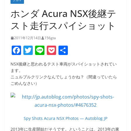
クルマ
ホンダ Acura NSX後継テ
スト走行スパイショット
2011年12月14日
156gta
F
T
Li
P
共
a
w
n
o
有
NSX後継と思われるテスト車両がスパイショットされてい
c
itt
e
ck
ます。
e
er
et
ニュルブルクリンクなんでしょうかね？（間違っていたら
ごめんなさい）
b
o
o
k
Spy Shots Acura NSX Photos — Autoblog JP
2013年に生産開始だそうです。ということは、2013年の東