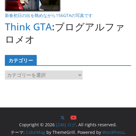
新春初日の出を眺めながら156GTAの写真です
Think GTA
:ブログアルファ
ロメオ
カテゴリー
カ
テ
ゴ
リ
ー
Copyright © 2026
[246] ログ
. All rights reserved.
テーマ:
ColorMag
by ThemeGrill. Powered by
WordPress
.