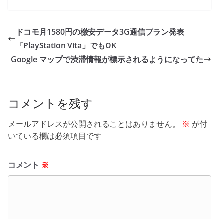
c
itt
e
ck
e
er
et
ドコモ月1580円の檄安データ3G通信プラン発表
b
「PlayStation Vita」でもOK
o
Google マップで渋滞情報が標示されるようになってた
o
k
コメントを残す
メールアドレスが公開されることはありません。
※
が付
いている欄は必須項目です
コメント
※