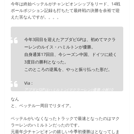
c
itt
e
ck
今年は終始ベッテルがチャンピオンシップをリード、14戦
e
er
et
ポールポジション記録も打ちたて最終戦の決勝を余裕で迎
えた筈なんですが。。。。
b
o
o
今年3回目を迎えたアブダビGPは、初めてマクラ
k
ーレンのルイス・ハミルトンが優勝。
自身通算17回目、今シーズン中国、ドイツに続く
3度目の勝利となった。
このところの逆風を、やっと振り払った形だ。
Via :
アブダビGPはハミルトン(マクラーレン)優勝 小林10
位: FMotorsports F1
なん
と、ベッテル一周目でリタイア。
ベッテルがいなくなったトラックで最速となったのはマク
ラーレンのハミルトンだったのです。
元最年少チャンピオンの嬉しい今季初優勝はとなってしま