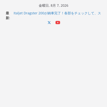
コ
金曜日, 8月 7, 2026
Italjet Dragster 200のフロントISSサスの動きが判ったら
ン
最
コーナリングが楽しくなった
テ
新:
Italjet Dragster 200が納車完了！各部をチェックして、ス
ン
マホホルダー付けて、ガラスコーティング行って来た
Jeff Beck 逝去
ツ
Ken Block 逝去
へ
岩手県奥州市へのふるさと納税で KGR HARMONY 南部鉄
器エフェクターが返礼品でもらえる！
ス
キ
ッ
プ