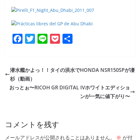
F
T
Li
P
共
a
w
n
o
有
c
itt
e
ck
e
er
et
潜水艦かよっ！！タイの洪水でHONDA NSR150SPが凄
b
杉（動画）
o
おっとぉ〜RICOH GR DIGITAL IVホワイトエディショ
o
ンが一気に値下がり〜
k
コメントを残す
メールアドレスが公開されることはありません。
※
が付