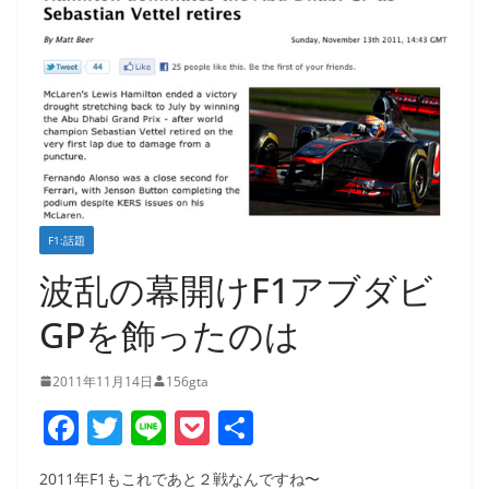
F1:話題
波乱の幕開けF1アブダビ
GPを飾ったのは
2011年11月14日
156gta
F
T
Li
P
共
a
w
n
o
有
2011年F1もこれであと２戦なんですね〜