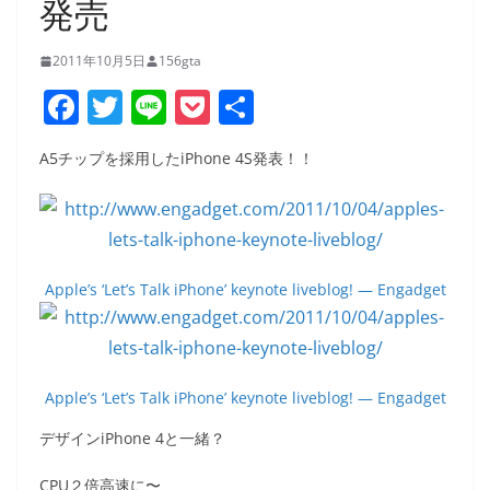
発売
2011年10月5日
156gta
F
T
Li
P
共
a
w
n
o
有
A5チップを採用したiPhone 4S発表！！
c
itt
e
ck
e
er
et
b
o
Apple’s ‘Let’s Talk iPhone’ keynote liveblog! — Engadget
o
k
Apple’s ‘Let’s Talk iPhone’ keynote liveblog! — Engadget
デザインiPhone 4と一緒？
CPU２倍高速に〜