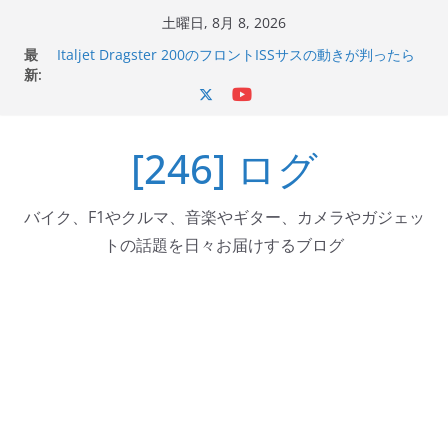
コ
土曜日, 8月 8, 2026
ン
最
Italjet Dragster 200のフロントISSサスの動きが判ったら
テ
新:
コーナリングが楽しくなった
Italjet Dragster 200が納車完了！各部をチェックして、ス
ン
マホホルダー付けて、ガラスコーティング行って来た
ツ
Jeff Beck 逝去
[246] ログ
へ
Ken Block 逝去
岩手県奥州市へのふるさと納税で KGR HARMONY 南部鉄
ス
器エフェクターが返礼品でもらえる！
キ
バイク、F1やクルマ、音楽やギター、カメラやガジェッ
ッ
トの話題を日々お届けするブログ
プ