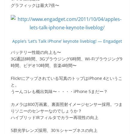
グラフィックは最大7倍〜
Apple’s ‘Let’s Talk iPhone’ keynote liveblog! — Engadget
バッテリー性能の向上も〜
3G通話8時間、3Gブラウジング6時間、Wi-Fiブラウジング9
時間、ビデオ10時間、音楽4時間〜
Flickrにアップされている写真のトップはiPhone 4というこ
と。
うーんコレも概出気味〜・・・・iPhone 5まだー？
カメラは800万画素、裏面照射イメージセンサー採用。つま
りソニーのセンサーなのでしょうか？
ハイブリッドIRフィルタでカラー再現性の向上
5群光学レンズ採用、30％シャープネスの向上