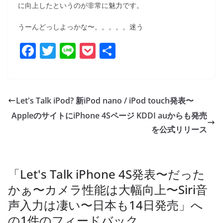
に向上したというのが非常に魅力です。
うーんどっしよっかな〜。。。。。迷う
F
T
Li
P
共
a
w
n
o
有
c
itt
e
ck
e
er
et
Let's Talk iPod? 新iPod nano / iPod touch発表〜
b
AppleのサイトにiPhone 4Sページ KDDI auからも発売
o
を公式リリース
o
k
「
Let's Talk iPhone 4S発表〜だった
かぁ〜カメラ性能は大幅向上〜Siri音
声入力は凄い〜日本も14日発売
」へ
の1件のフィードバック