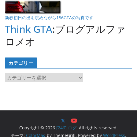
新春初日の出を眺めながら156GTAの写真です
Think GTA
:ブログアルファ
ロメオ
カテゴリー
カ
テ
ゴ
リ
ー
Copyright © 2026
[246] ログ
. All rights reserved.
テーマ:
ColorMag
by ThemeGrill. Powered by
WordPress
.