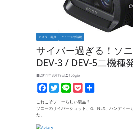
カメラ・写真
ニュースや話題
サイバー過ぎる！ソニ
DEV-3 / DEV-5二機種
2011年8月19日
156gta
F
T
Li
P
共
a
w
n
o
有
これこそソニーらしい製品？
c
itt
e
ck
ソニーのサイバーショット、α、NEX、ハンディーカム
e
er
et
た。
b