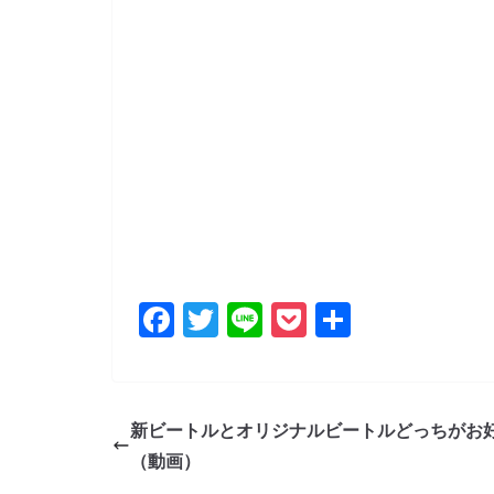
F
T
Li
P
共
a
w
n
o
有
c
itt
e
ck
e
er
et
新ビートルとオリジナルビートルどっちがお
b
（動画）