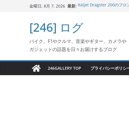
コ
最新:
Italjet Dragster 2
金曜日, 8月 7, 2026
ン
リングが楽しくなった
Italjet Dragster 
テ
[246] ログ
ホルダー付けて、ガラスコ
ン
Jeff Beck 逝去
Ken Block 逝去
ツ
岩手県奥州市へのふるさと納税で
バイク、F1やクルマ、音楽やギター、カメラや
へ
フェクターが返礼品でもら
ガジェットの話題を日々お届けするブログ
ス
キ
ッ
246GALLERY TOP
プライバシーポリシ
プ