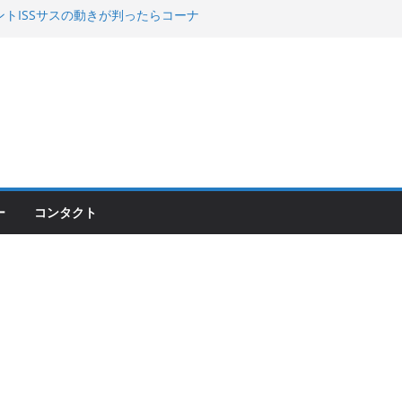
00のフロントISSサスの動きが判ったらコーナ
200が納車完了！各部をチェックして、スマホ
ーティング行って来た
 KGR HARMONY 南部鉄器エ
える！
ー
コンタクト