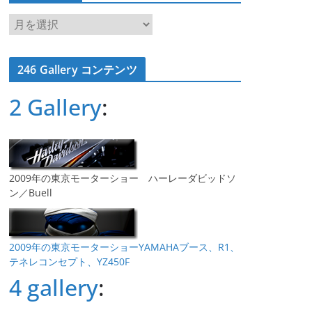
ア
ー
カ
246 Gallery コンテンツ
イ
ブ
2 Gallery
:
2009年の東京モーターショー ハーレーダビッドソ
ン／Buell
2009年の東京モーターショーYAMAHAブース、R1、
テネレコンセプト、YZ450F
4 gallery
: