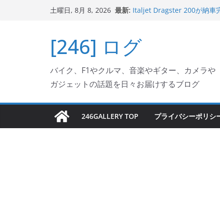
Italjet Dragster 2
コ
最新:
土曜日, 8月 8, 2026
リングが楽しくなった
ン
Italjet Dragster 
ホルダー付けて、ガラスコ
テ
[246] ログ
Jeff Beck 逝去
ン
Ken Block 逝去
岩手県奥州市へのふるさと納税で
ツ
バイク、F1やクルマ、音楽やギター、カメラや
フェクターが返礼品でもら
へ
ガジェットの話題を日々お届けするブログ
ス
キ
ッ
246GALLERY TOP
プライバシーポリシ
プ