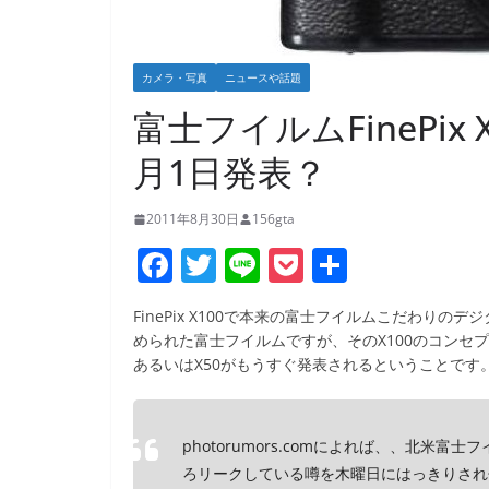
カメラ・写真
ニュースや話題
富士フイルムFinePix X
月1日発表？
2011年8月30日
156gta
F
T
Li
P
共
a
w
n
o
有
FinePix X100で本来の富士フイルムこだわり
c
itt
e
ck
められた富士フイルムですが、そのX100のコンセプト
e
er
et
あるいはX50がもうすぐ発表されるということです
b
o
photorumors.comによれば、、北米富士フ
o
ろリークしている噂を木曜日にはっきりされ