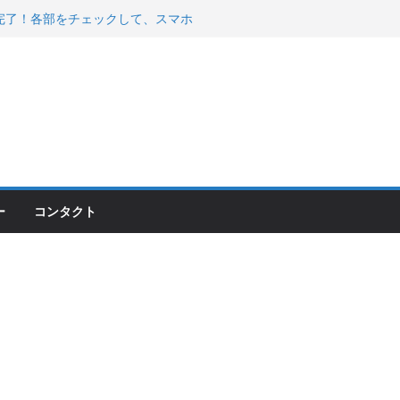
00のフロントISSサスの動きが判ったらコーナ
200が納車完了！各部をチェックして、スマホ
ーティング行って来た
 KGR HARMONY 南部鉄器エ
える！
ー
コンタクト