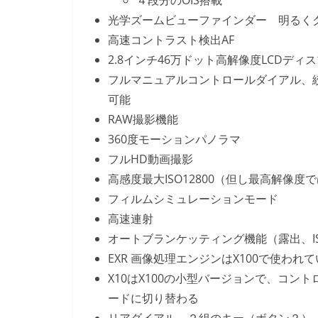
４段分のOIS搭載
光学ズームビューファインダー 明るく
高速コントラスト検出AF
2.8インチ46万ドット高解像度LCDディ
フルマニュアルコントロールダイアル、
可能
RAW撮影機能
360度モーションパノラマ
フルHD動画撮影
高感度最大ISO12800（但し最高解像度では
フィルムシミュレーションモード
高速連射
オートブランケッティング機能（露出、I
EXR 画像処理エンジンはX100で使われ
X10はX100の小型バージョンで、コ
ードに切り替わる