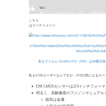
k
Via :
富士フイルム FinePix X10（X50）は木曜日発表？
dmaniax.com
こちら
はリークイメージ
富士フイルム FinePix X10（X50）は木曜日
私もX100ユーザーなんですが、X10の気になるス
EXR CMOSセンサーは2/3インチフォー
明るく、高解像度のフジノンマニュアル４倍ズ
鏡筒は金属