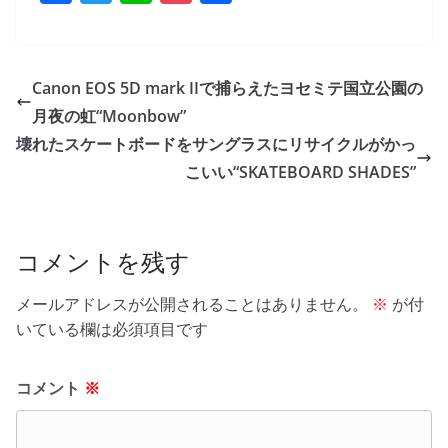
a
w
n
o
有
c
itt
e
ck
e
er
et
Canon EOS 5D mark IIで捕らえたヨセミテ国立公園の
b
月夜の虹“Moonbow”
o
壊れたスケートボードをサングラスにリサイクルがかっ
o
こいい“SKATEBOARD SHADES”
k
コメントを残す
メールアドレスが公開されることはありません。
※
が付
いている欄は必須項目です
コメント
※