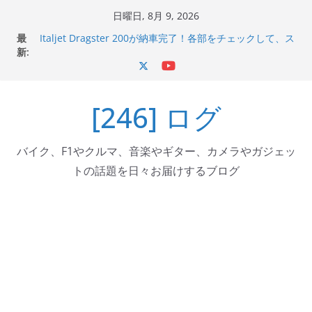
コ
日曜日, 8月 9, 2026
ン
最
Italjet Dragster 200が納車完了！各部をチェックして、ス
テ
新:
マホホルダー付けて、ガラスコーティング行って来た
Jeff Beck 逝去
ン
Ken Block 逝去
ツ
岩手県奥州市へのふるさと納税で KGR HARMONY 南部鉄
[246] ログ
へ
器エフェクターが返礼品でもらえる！
Italjet Dragster 200のフロントISSサスの動きが判ったら
ス
コーナリングが楽しくなった
キ
バイク、F1やクルマ、音楽やギター、カメラやガジェッ
ッ
トの話題を日々お届けするブログ
プ