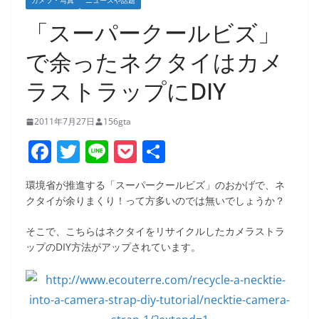
カメラ・写真
ニュースや話題
「スーパークールビズ」
で余ったネクタイはカメ
ラストラップにDIY
2011年7月27日
156gta
F
T
Li
P
共
a
w
n
o
有
環境省が推進する「スーパークールビズ」のおかげで、ネ
c
itt
e
ck
クタイが余りまくり！って方多いのでは無いでしょうか？
e
er
et
そこで、こちらはネクタイをリサイクルしたカメラストラ
b
ップのDIY方法がアップされています。
o
o
k