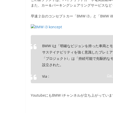
e
er
et
また、カー＆パーキングシェアリングサービスなど
b
早速２台のコンセプトカー「BMW i3」と「BMW 
o
o
k
BMW iは「明確なビジョンを持った車両
サステイナビリティを強く意識したプレミア
「プロジェクトi」は「持続可能で先駆的な
設立された。
Ca
Via :
YoutubeにもBMW iチャンネルが立ち上がってい