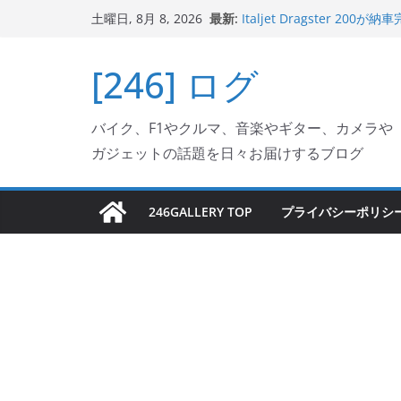
Italjet Dragster 2
コ
最新:
土曜日, 8月 8, 2026
リングが楽しくなった
ン
Italjet Dragster 
ホルダー付けて、ガラスコ
テ
[246] ログ
Jeff Beck 逝去
ン
Ken Block 逝去
岩手県奥州市へのふるさと納税で
ツ
バイク、F1やクルマ、音楽やギター、カメラや
フェクターが返礼品でもら
へ
ガジェットの話題を日々お届けするブログ
ス
キ
ッ
246GALLERY TOP
プライバシーポリシ
プ