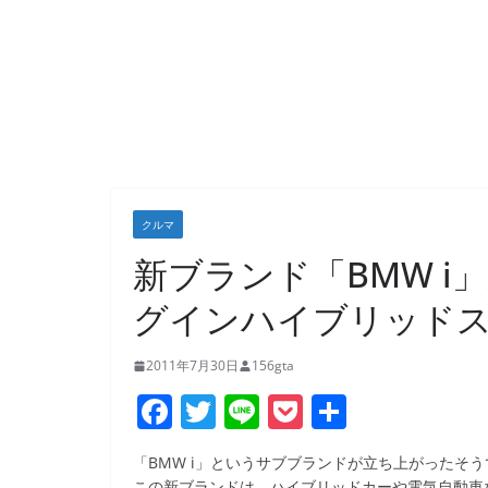
クルマ
新ブランド「BMW i」
グインハイブリッドス
2011年7月30日
156gta
F
T
Li
P
共
a
w
n
o
有
「BMW i」というサブブランドが立ち上がったそう
c
itt
e
ck
この新ブランドは、ハイブリッドカーや電気自動車