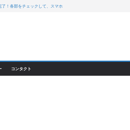
00のフロントISSサスの動きが判ったらコーナ
200が納車完了！各部をチェックして、スマホ
ーティング行って来た
 KGR HARMONY 南部鉄器エ
える！
ー
コンタクト