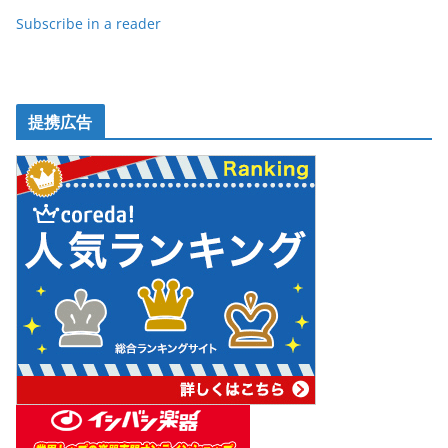
Subscribe in a reader
提携広告