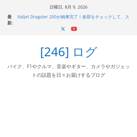
コ
日曜日, 8月 9, 2026
Italjet Dragster 200のフロントISSサスの動きが判ったら
ン
最
コーナリングが楽しくなった
テ
新:
Italjet Dragster 200が納車完了！各部をチェックして、ス
ン
マホホルダー付けて、ガラスコーティング行って来た
Jeff Beck 逝去
ツ
Ken Block 逝去
[246] ログ
へ
岩手県奥州市へのふるさと納税で KGR HARMONY 南部鉄
器エフェクターが返礼品でもらえる！
ス
キ
バイク、F1やクルマ、音楽やギター、カメラやガジェッ
ッ
トの話題を日々お届けするブログ
プ