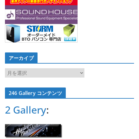
アーカイブ
ア
ー
カ
246 Gallery コンテンツ
イ
ブ
2 Gallery
: