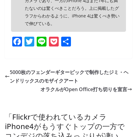
カメラであり、一方のiPhone 4はまだ1年にも満
たないのは驚くべきことだろう。上に掲載したグ
ラフからわかるように、iPhone 4は驚くべき勢い
で伸びている。
F
T
Li
P
共
a
w
n
o
有
c
itt
e
ck
e
er
et
5000枚のフェンダーギターピックで制作したジミ・ヘ
b
ンドリックスのモザイクアート
o
オラクルがOpen Office打ち切りを宣言
o
k
「
Flickrで使われているカメラ
iPhone4がもうすぐトップの一方で
コンデジの落ち込みっぷりが凄い