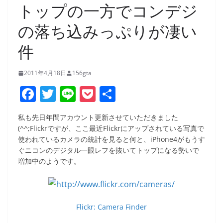
トップの一方でコンデジ
の落ち込みっぷりが凄い
件
2011年4月18日
156gta
F
T
Li
P
共
a
w
n
o
有
私も先日年間アカウント更新させていただきました
c
itt
e
ck
(^^;Flickrですが、ここ最近Flickrにアップされている写真で
e
er
et
使われているカメラの統計を見ると何と、iPhone4がもうす
ぐニコンのデジタル一眼レフを抜いてトップになる勢いで
b
増加中のようです。
o
o
k
Flickr: Camera Finder