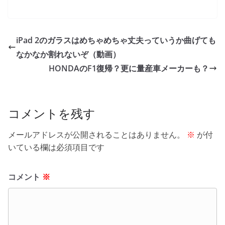
a
w
n
o
有
c
itt
e
ck
e
er
et
iPad 2のガラスはめちゃめちゃ丈夫っていうか曲げても
b
なかなか割れないぞ（動画）
o
HONDAのF1復帰？更に量産車メーカーも？
o
k
コメントを残す
メールアドレスが公開されることはありません。
※
が付
いている欄は必須項目です
コメント
※