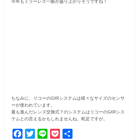
今年もミラーレス一眼が盛り上がりそうですね！
ちなみに、リコーのGXRシステムは様々なサイズのセンサ
ーが使われています。
最も進んだレンズ交換式？のシステムはリコーのGXRシス
テムとの言えるかもしれませんね。蛇足ですが。
F
T
Li
P
共