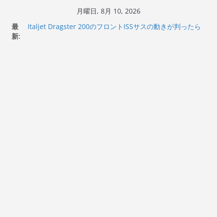
コ
月曜日, 8月 10, 2026
ン
最
Italjet Dragster 200のフロントISSサスの動きが判ったら
テ
新:
コーナリングが楽しくなった
Italjet Dragster 200が納車完了！各部をチェックして、ス
ン
マホホルダー付けて、ガラスコーティング行って来た
ツ
Jeff Beck 逝去
へ
Ken Block 逝去
岩手県奥州市へのふるさと納税で KGR HARMONY 南部鉄
ス
器エフェクターが返礼品でもらえる！
キ
ッ
プ