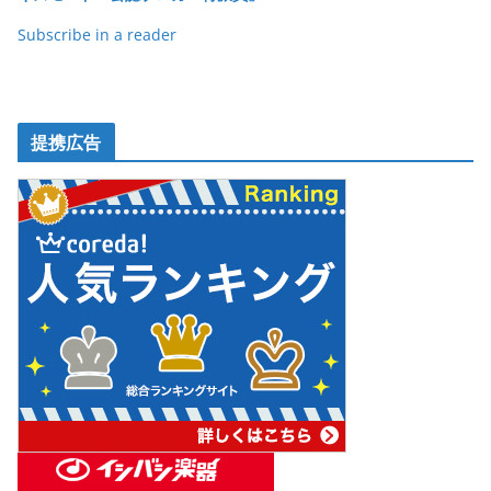
Subscribe in a reader
提携広告