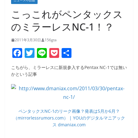
ニュースや話題
こっこれがペンタックス
のミラーレスNC-1！？
2011年3月30日
156gta
F
T
Li
P
共
a
w
n
o
有
こちがら、ミラーレスに新規参入するPentax NC-1では無い
c
itt
e
ck
かという記事
e
er
et
b
o
o
ペンタックスNC-1のリーク画像？発表は5月か6月？
（mirrorlessrumors.com） | YOUのデジタルマニアック
k
ス dmaniax.com