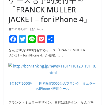
「FRANCK MULLER
JACKET – for iPhone 4」
2011年1月20日
156gta
F
T
Li
P
共
a
w
n
o
有
なんと10万5000円もするケース「FRANCK MULLER
c
itt
e
ck
JACKET – for iPhone 4」が登場。。。
e
er
et
b
o
o
1台10万5000円！ 世界限定3000台のフランク・ミュラー
のiPhone 4専用ケース
k
フランク・ミュラーデザイン、素材は純チタン、なんだそ