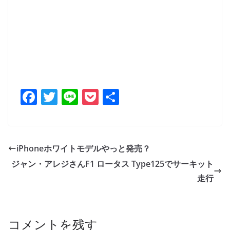
F
T
Li
P
共
a
w
n
o
有
c
itt
e
ck
e
er
et
iPhoneホワイトモデルやっと発売？
b
ジャン・アレジさんF1 ロータス Type125でサーキット
o
走行
o
k
コメントを残す