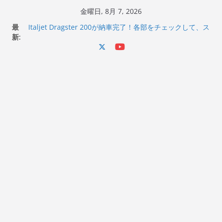
コ
金曜日, 8月 7, 2026
Italjet Dragster 200のフロントISSサスの動きが判ったら
ン
最
コーナリングが楽しくなった
テ
新:
Italjet Dragster 200が納車完了！各部をチェックして、ス
ン
マホホルダー付けて、ガラスコーティング行って来た
Jeff Beck 逝去
ツ
Ken Block 逝去
へ
岩手県奥州市へのふるさと納税で KGR HARMONY 南部鉄
器エフェクターが返礼品でもらえる！
ス
キ
ッ
プ