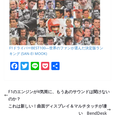
F1ドライバーBEST100―世界のファンが選んだ決定版ラン
キング (SAN-EI MOOK)
F
T
Li
P
共
a
w
n
o
有
c
itt
e
ck
e
er
et
F1のエンジンが4気筒に、もうあのサウンドは聞けない
b
のか？
o
これは新しい！曲面ディスプレイ＆マルチタッチが凄
い BendDesk