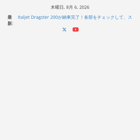
コ
木曜日, 8月 6, 2026
Italjet Dragster 200のフロントISSサスの動きが判ったら
ン
最
コーナリングが楽しくなった
テ
新:
Italjet Dragster 200が納車完了！各部をチェックして、ス
ン
マホホルダー付けて、ガラスコーティング行って来た
Jeff Beck 逝去
ツ
Ken Block 逝去
へ
岩手県奥州市へのふるさと納税で KGR HARMONY 南部鉄
器エフェクターが返礼品でもらえる！
ス
キ
ッ
プ