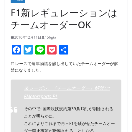
F1新レギュレーションは
チームオーダーOK
2010年12月11日
156gta
F
T
Li
P
共
a
w
n
o
有
F1レースで毎年物議を醸し出していたチームオーダーが解
c
itt
e
ck
禁になりました。
e
er
et
b
来シーズン、『チームオーダー』解禁に:
o
FMotorsports F1
o
その中で｢国際競技規約第39条1項｣が削除される
k
ことが明らかに。
これによりこれまで再三F1を騒がせたチームオー
ダー禁止事項が撤廃されることになる。