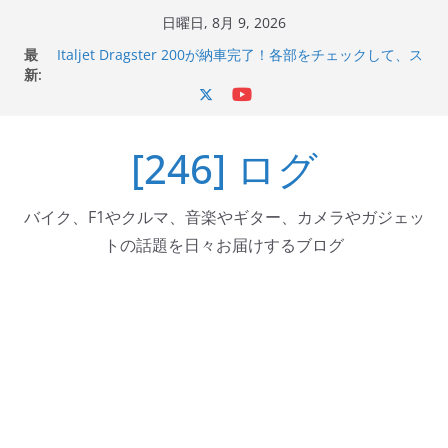
コ
日曜日, 8月 9, 2026
ン
Italjet Dragster 200のフロントISSサスの動きが判ったら
最
コーナリングが楽しくなった
テ
新:
Italjet Dragster 200が納車完了！各部をチェックして、ス
ン
マホホルダー付けて、ガラスコーティング行って来た
Jeff Beck 逝去
ツ
Ken Block 逝去
[246] ログ
へ
岩手県奥州市へのふるさと納税で KGR HARMONY 南部鉄
ス
器エフェクターが返礼品でもらえる！
キ
バイク、F1やクルマ、音楽やギター、カメラやガジェッ
ッ
トの話題を日々お届けするブログ
プ