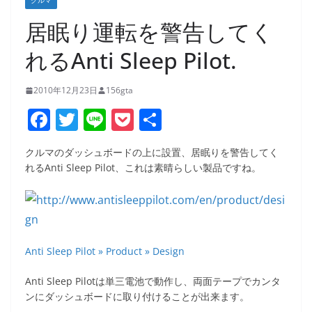
クルマ
居眠り運転を警告してく
れるAnti Sleep Pilot.
2010年12月23日
156gta
F
T
Li
P
共
a
w
n
o
有
クルマのダッシュボードの上に設置、居眠りを警告してく
c
itt
e
ck
れるAnti Sleep Pilot、これは素晴らしい製品ですね。
e
er
et
b
o
o
Anti Sleep Pilot » Product » Design
k
Anti Sleep Pilotは単三電池で動作し、両面テープでカンタ
ンにダッシュボードに取り付けることが出来ます。