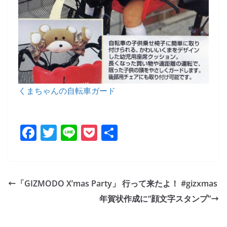
くまちゃんの自転車ガード
F
T
Li
P
共
a
w
n
o
有
c
itt
e
ck
e
er
et
「GIZMODO X’mas Party」 行って来たよ！ #gizxmas
b
年賀状作成に“顔文字スタンプ”
o