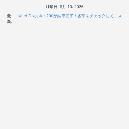
コ
月曜日, 8月 10, 2026
ン
最
Italjet Dragster 200が納車完了！各部をチェックして、ス
テ
新:
マホホルダー付けて、ガラスコーティング行って来た
Jeff Beck 逝去
ン
Ken Block 逝去
ツ
岩手県奥州市へのふるさと納税で KGR HARMONY 南部鉄
へ
器エフェクターが返礼品でもらえる！
Italjet Dragster 200のフロントISSサスの動きが判ったら
ス
コーナリングが楽しくなった
キ
ッ
プ