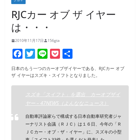
クルマ
RJCカー オブ ザ イヤー
は・・・
2010年11月17日
156gta
F
T
Li
P
共
a
w
n
o
有
日本のもう一つのカーオブザイヤーである、RJCカー オブ
c
itt
e
ck
ザ イヤーはスズキ・スイフトとなりました。
e
er
et
b
スズキ「スイフト」を選出 カーオブザイ
o
ヤー – 47NEWS（よんななニュース）
o
自動車評論家らで構成する日本自動車研究者ジャ
k
ーナリスト会議（ＲＪＣ）は１６日、今年の「Ｒ
ＪＣカー・オブ・ザ・イヤー」に、スズキの小型
車「スイフト33件」を選んだと発表した。