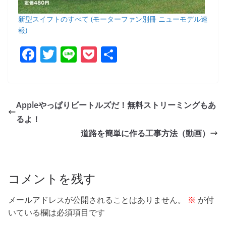
新型スイフトのすべて (モーターファン別冊 ニューモデル速
報)
F
T
Li
P
共
a
w
n
o
有
c
itt
e
ck
e
er
et
Appleやっぱりビートルズだ！無料ストリーミングもあ
b
るよ！
o
道路を簡単に作る工事方法（動画）
o
k
コメントを残す
メールアドレスが公開されることはありません。
※
が付
いている欄は必須項目です