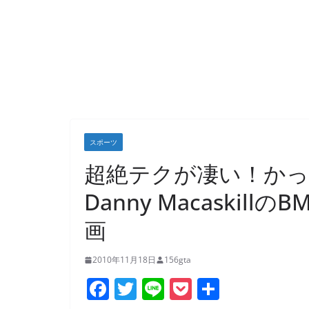
スポーツ
超絶テクが凄い！か
Danny Macaski
画
2010年11月18日
156gta
F
T
Li
P
共