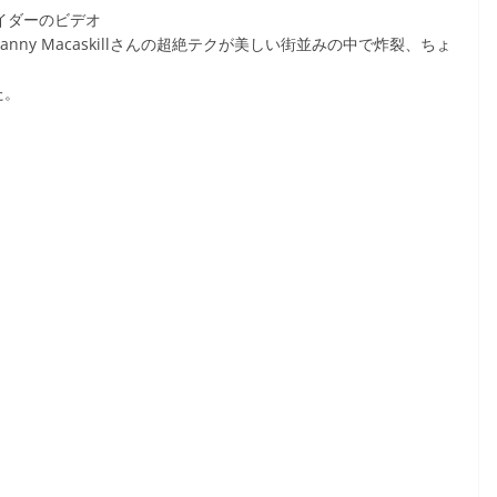
うライダーのビデオ
Danny Macaskillさんの超絶テクが美しい街並みの中で炸裂、ちょ
た。