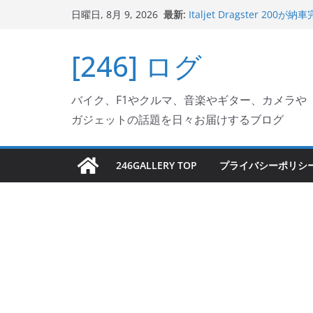
Italjet Dragster 2
コ
最新:
日曜日, 8月 9, 2026
リングが楽しくなった
ン
Italjet Dragster 
ホルダー付けて、ガラスコ
テ
[246] ログ
Jeff Beck 逝去
ン
Ken Block 逝去
岩手県奥州市へのふるさと納税で
ツ
バイク、F1やクルマ、音楽やギター、カメラや
フェクターが返礼品でもら
へ
ガジェットの話題を日々お届けするブログ
ス
キ
ッ
246GALLERY TOP
プライバシーポリシ
プ