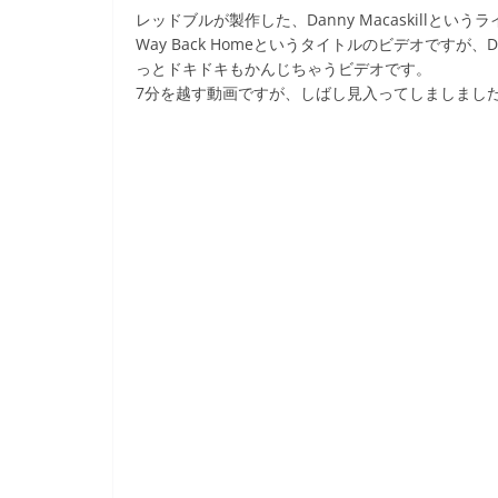
a
w
n
o
有
レッドブルが製作した、Danny Macaskillとい
c
itt
e
ck
Way Back Homeというタイトルのビデオですが、
e
er
et
っとドキドキもかんじちゃうビデオです。
7分を越す動画ですが、しばし見入ってしましまし
b
o
o
k