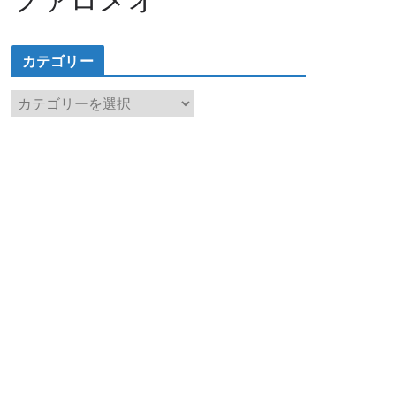
カテゴリー
カ
テ
ゴ
リ
ー