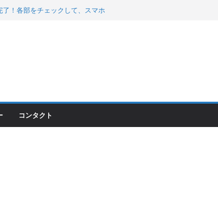
00のフロントISSサスの動きが判ったらコーナ
200が納車完了！各部をチェックして、スマホ
ーティング行って来た
 KGR HARMONY 南部鉄器エ
える！
ー
コンタクト