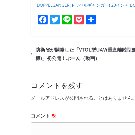
DOPPELGANGER(ドッペルギャンガー) 20インチ B
F
T
Li
P
共
a
w
n
o
有
c
itt
e
ck
e
er
et
防衛省が開発した「VTOL型UAV(垂直離陸型
b
機)」初公開！ぶーん（動画）
o
o
コメントを残す
k
メールアドレスが公開されることはありません
コメント
※