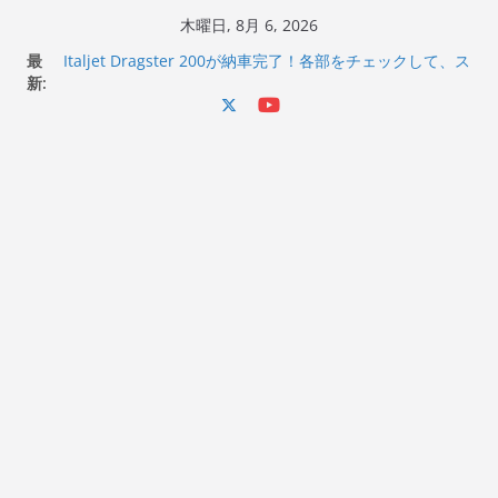
コ
木曜日, 8月 6, 2026
Italjet Dragster 200のフロントISSサスの動きが判ったら
ン
最
コーナリングが楽しくなった
テ
新:
Italjet Dragster 200が納車完了！各部をチェックして、ス
ン
マホホルダー付けて、ガラスコーティング行って来た
Jeff Beck 逝去
ツ
Ken Block 逝去
へ
岩手県奥州市へのふるさと納税で KGR HARMONY 南部鉄
器エフェクターが返礼品でもらえる！
ス
キ
ッ
プ