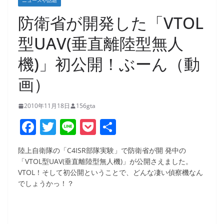
ニュースや話題
防衛省が開発した「VTOL
型UAV(垂直離陸型無人
機)」初公開！ぶーん（動
画）
2010年11月18日
156gta
F
T
Li
P
共
a
w
n
o
有
陸上自衛隊の「C4ISR部隊実験」で防衛省が開 発中の
c
itt
e
ck
「VTOL型UAV(垂直離陸型無人機)」が公開さえました。
e
er
et
VTOL！そして初公開ということで、どんな凄い偵察機なん
でしょうかっ！？
b
o
o