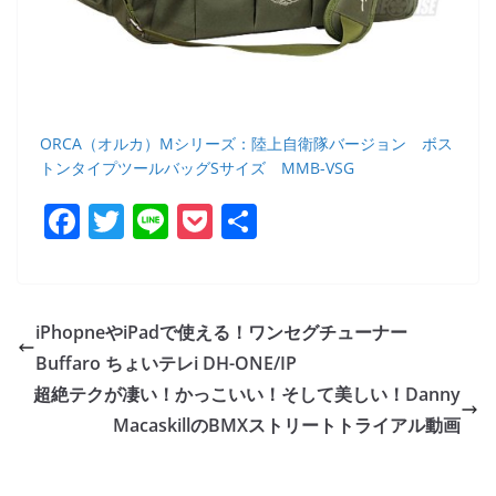
ORCA（オルカ）Mシリーズ：陸上自衛隊バージョン ボス
トンタイプツールバッグSサイズ MMB-VSG
F
T
Li
P
共
a
w
n
o
有
c
itt
e
ck
e
er
et
iPhopneやiPadで使える！ワンセグチューナー
b
Buffaro ちょいテレi DH-ONE/IP
o
超絶テクが凄い！かっこいい！そして美しい！Danny
o
MacaskillのBMXストリートトライアル動画
k