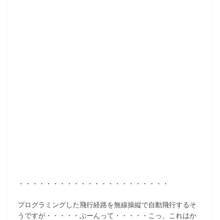
k
・・・・・・・・・・・・・・・・・・・・・・
プログラミングした飛行経路を無線操縦で自動飛行するそ
うですが・・・・・ぶーんって・・・・・こっ、これはか