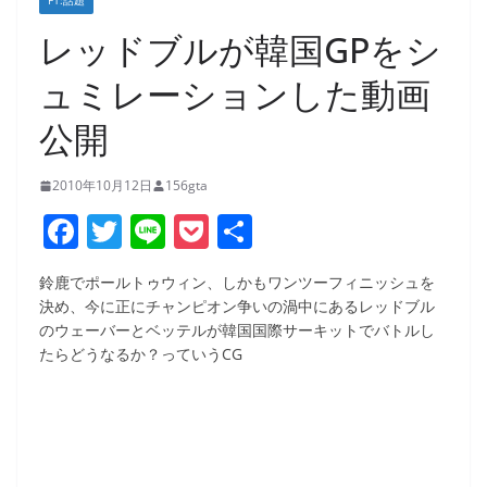
F1:話題
レッドブルが韓国GPをシ
ュミレーションした動画
公開
2010年10月12日
156gta
F
T
Li
P
共
a
w
n
o
有
鈴鹿でポールトゥウィン、しかもワンツーフィニッシュを
c
itt
e
ck
決め、今に正にチャンピオン争いの渦中にあるレッドブル
e
er
et
のウェーバーとベッテルが韓国国際サーキットでバトルし
たらどうなるか？っていうCG
b
o
o
k