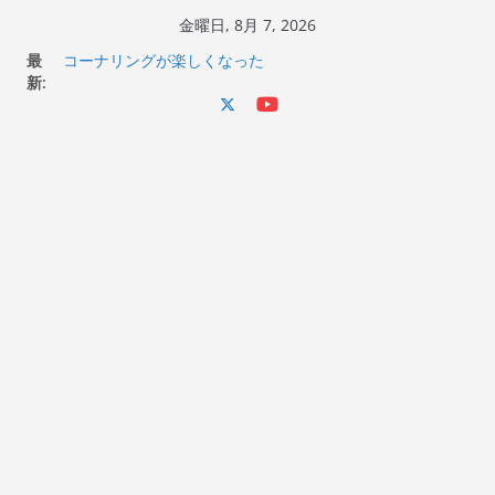
コ
金曜日, 8月 7, 2026
ン
Italjet Dragster 200のフロントISSサスの動きが判ったら
最
コーナリングが楽しくなった
テ
新:
Italjet Dragster 200が納車完了！各部をチェックして、ス
ン
マホホルダー付けて、ガラスコーティング行って来た
Jeff Beck 逝去
ツ
Ken Block 逝去
へ
岩手県奥州市へのふるさと納税で KGR HARMONY 南部鉄
ス
器エフェクターが返礼品でもらえる！
キ
ッ
プ