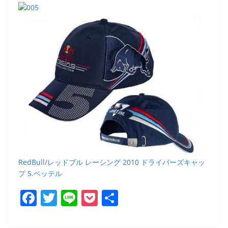
RedBull/レッドブル レーシング 2010 ドライバーズキャッ
プ S.ベッテル
F
T
Li
P
共
a
w
n
o
有