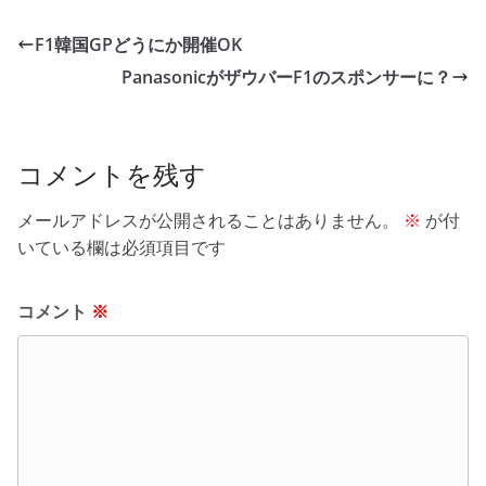
c
itt
e
ck
e
er
et
F1韓国GPどうにか開催OK
b
PanasonicがザウバーF1のスポンサーに？
o
o
k
コメントを残す
メールアドレスが公開されることはありません。
※
が付
いている欄は必須項目です
コメント
※