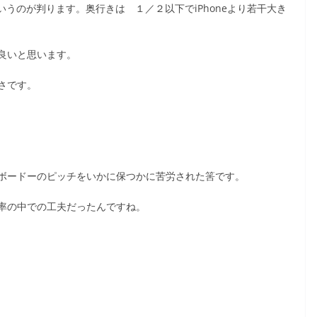
いうのが判ります。奥行きは １／２以下でiPhoneより若干大き
良いと思います。
さです。
ボードーのピッチをいかに保つかに苦労された筈です。
率の中での工夫だったんですね。