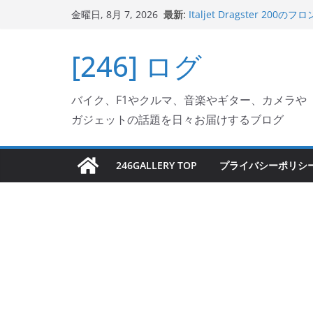
コ
最新:
Italjet Dragster 2
金曜日, 8月 7, 2026
ン
リングが楽しくなった
Italjet Dragster 
テ
[246] ログ
ホルダー付けて、ガラスコ
ン
Jeff Beck 逝去
Ken Block 逝去
ツ
岩手県奥州市へのふるさと納税で
バイク、F1やクルマ、音楽やギター、カメラや
へ
フェクターが返礼品でもら
ガジェットの話題を日々お届けするブログ
ス
キ
ッ
246GALLERY TOP
プライバシーポリシ
プ