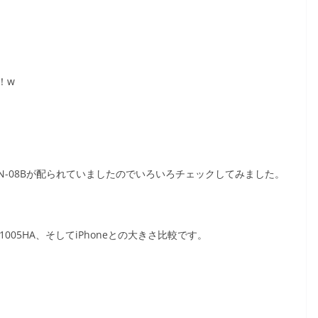
！w
-08Bが配られていましたので
いろいろチェックしてみました。
005HA、そしてiPhoneとの大きさ比較です。