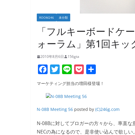
ROOM246
未分類
「フルキーボードケー
ォーラム」第1回キッ
2010年8月6日
156gta
F
T
Li
P
共
a
w
n
o
有
マーケティング担当の増田様登場！
c
itt
e
ck
e
er
et
b
N-08B Meeting 56
posted by
(C)246g.com
o
N-08Bに対してブロガーの方々から、率直な
o
NECの為になるので、是非使い込んで欲しい