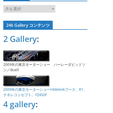
ア
ー
カ
246 Gallery コンテンツ
イ
ブ
2 Gallery
:
2009年の東京モーターショー ハーレーダビッドソ
ン／Buell
2009年の東京モーターショーYAMAHAブース、R1、
テネレコンセプト、YZ450F
4 gallery
: