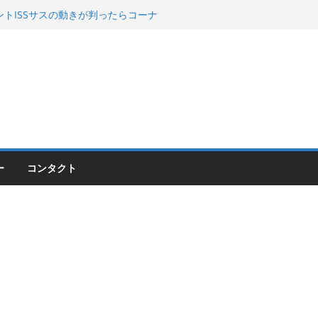
00のフロントISSサスの動きが判ったらコーナ
200が納車完了！各部をチェックして、スマホ
ーティング行って来た
 KGR HARMONY 南部鉄器エ
える！
ー
コンタクト