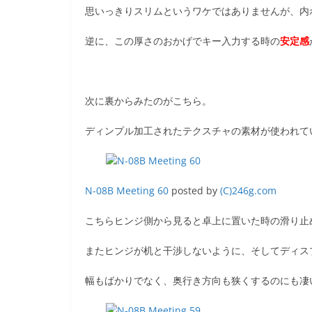
思いっきりスリムというワケではありませんが、内
逆に、この厚さのおかげでキー入力する時の
安定感
次に裏からみたのがこちら。
ディンプル加工されたテクスチャの素材が使われて
N-08B Meeting 60
posted by
(C)246g.com
こちらヒンジ側から見ると卓上に置いた時の滑り止
またヒンジが机と干渉しないように、そしてディス
幅もばかりでなく、奥行き方向も狭くするのにも凄