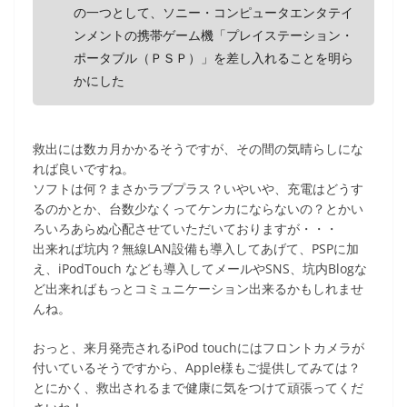
の一つとして、ソニー・コンピュータエンタテイ
ンメントの携帯ゲーム機「プレイステーション・
ポータブル（ＰＳＰ）」を差し入れることを明ら
かにした
救出には数カ月かかるそうですが、その間の気晴らしにな
れば良いですね。
ソフトは何？まさかラブプラス？いやいや、充電はどうす
るのかとか、台数少なくってケンカにならないの？とかい
ろいろあらぬ心配させていただいておりますが・・・
出来れば坑内？無線LAN設備も導入してあげて、PSPに加
え、iPodTouch なども導入してメールやSNS、坑内Blogな
ど出来ればもっとコミュニケーション出来るかもしれませ
んね。
おっと、来月発売されるiPod touchにはフロントカメラが
付いているそうですから、Apple様もご提供してみては？
とにかく、救出されるまで健康に気をつけて頑張ってくだ