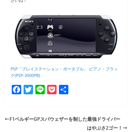
さいね！
PSP「プレイステーション・ポータブル」 ピアノ・ブラッ
ク(PSP-3000PB)
F
T
Li
P
共
a
w
n
o
有
c
itt
e
ck
e
er
et
F1ベルギーGPスパウェザーを制した最強ドライバー
b
はやぶさ2ゴー！