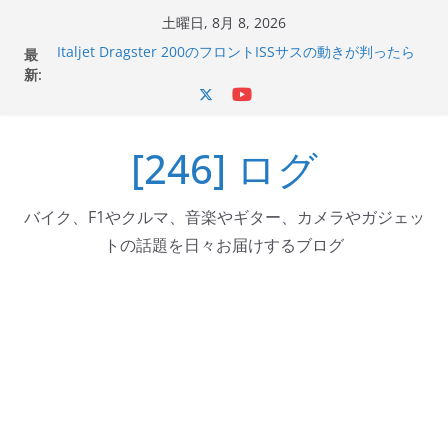
コ
土曜日, 8月 8, 2026
ン
最
Italjet Dragster 200のフロントISSサスの動きが判ったら
テ
新:
コーナリングが楽しくなった
Italjet Dragster 200が納車完了！各部をチェックして、ス
ン
マホホルダー付けて、ガラスコーティング行って来た
ツ
Jeff Beck 逝去
[246] ログ
へ
Ken Block 逝去
岩手県奥州市へのふるさと納税で KGR HARMONY 南部鉄
ス
器エフェクターが返礼品でもらえる！
キ
バイク、F1やクルマ、音楽やギター、カメラやガジェッ
ッ
トの話題を日々お届けするブログ
プ