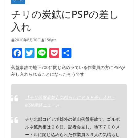
ゲーム
チリの炭鉱にPSPの差し
入れ
2010年8月30日
156gta
F
T
Li
P
共
a
w
n
o
有
落盤事故で地下700に閉じ込めラている作業員の方にPSPが
c
itt
e
ck
差し入れられることになったそうです
e
er
et
b
【チリ落盤事故】気晴らしにＰＳＰ差し入れ –
o
MSN産経ニュース
o
k
チリ北部コピアポ郊外の鉱山落盤事故で、ゴルボ
ルネ鉱業相は２８日、記者会見し、地下７００メ
ートルに閉じ込められた作業員３３人の気晴らし