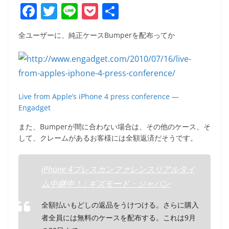
F
T
Li
P
共
a
w
n
o
有
全ユーザーに、純正ケースBumperを配布ってか
c
itt
e
ck
e
er
et
b
o
Live from Apple’s iPhone 4 press conference —
o
Engadget
k
また、Bumperが間に合わない場合は、その他のケース、そ
して、クレームがあるお客様には全額返済だそうです。
iPhone 4プレスカンファレンスリアルタイ
ム中継中！ : ギズモード・ジャパン
全額払いもどしの返品をうけつける。さらに購入
者全員には無料のケースを配布する。これは9月