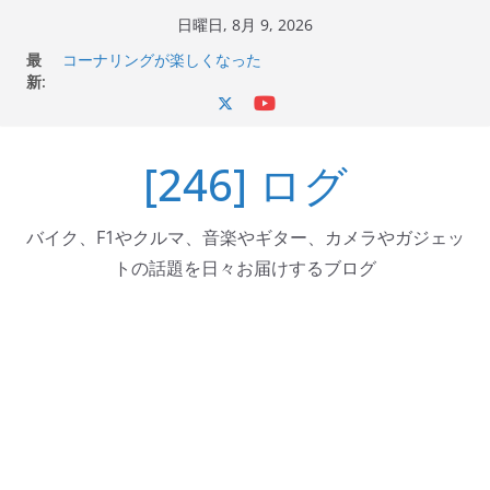
コ
日曜日, 8月 9, 2026
ン
Italjet Dragster 200のフロントISSサスの動きが判ったら
最
コーナリングが楽しくなった
テ
新:
Italjet Dragster 200が納車完了！各部をチェックして、ス
ン
マホホルダー付けて、ガラスコーティング行って来た
ツ
Jeff Beck 逝去
Ken Block 逝去
[246] ログ
へ
岩手県奥州市へのふるさと納税で KGR HARMONY 南部鉄
ス
器エフェクターが返礼品でもらえる！
キ
バイク、F1やクルマ、音楽やギター、カメラやガジェッ
ッ
トの話題を日々お届けするブログ
プ