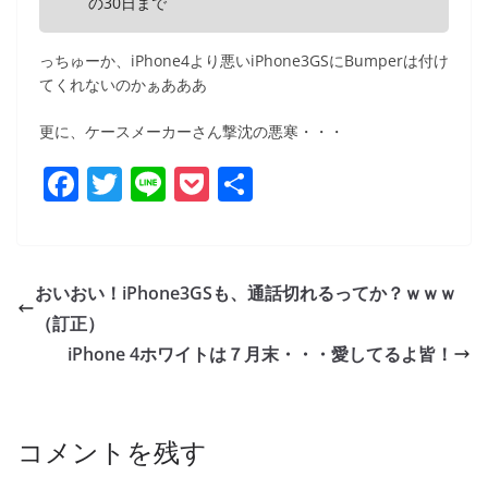
の30日まで
っちゅーか、iPhone4より悪いiPhone3GSにBumperは付け
てくれないのかぁあああ
更に、ケースメーカーさん撃沈の悪寒・・・
F
T
Li
P
共
a
w
n
o
有
c
itt
e
ck
e
er
et
おいおい！iPhone3GSも、通話切れるってか？ｗｗｗ
b
（訂正）
o
iPhone 4ホワイトは７月末・・・愛してるよ皆！
o
k
コメントを残す