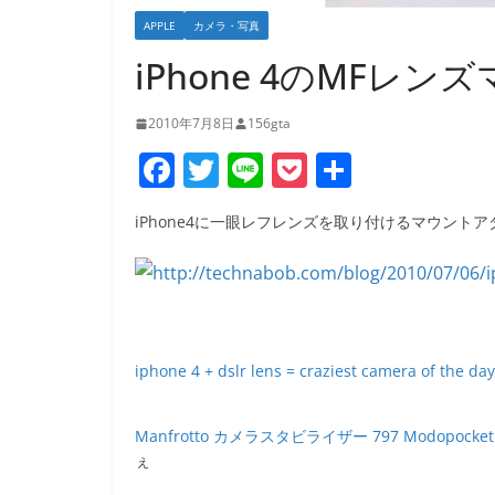
APPLE
カメラ・写真
iPhone 4のMFレ
2010年7月8日
156gta
F
T
Li
P
共
a
w
n
o
有
iPhone4に一眼レフレンズを取り付けるマウントア
c
itt
e
ck
e
er
et
b
o
o
iphone 4 + dslr lens = craziest camera of the da
k
Manfrotto カメラスタビライザー 797 Modopocket
ぇ