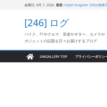
Italjet Dragster 2
コ
最新:
リングが楽しくなった
金曜日, 8月 7, 2026
ン
Italjet Dragster 
ホルダー付けて、ガラスコ
テ
[246] ログ
Jeff Beck 逝去
ン
Ken Block 逝去
岩手県奥州市へのふるさと納税で
ツ
フェクターが返礼品でもら
バイク、F1やクルマ、音楽やギター、カメラや
へ
ガジェットの話題を日々お届けするブログ
ス
キ
ッ
246GALLERY TOP
プライバシーポリシ
プ