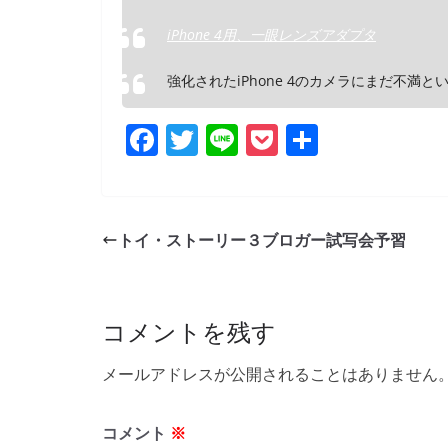
iPhone 4用、一眼レンズアダプタ
強化されたiPhone 4のカメラにまだ不
F
T
Li
P
共
a
w
n
o
有
c
itt
e
ck
e
er
et
トイ・ストーリー３ブロガー試写会予習
b
o
o
コメントを残す
k
メールアドレスが公開されることはありません
コメント
※