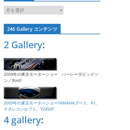
ア
ー
カ
246 Gallery コンテンツ
イ
ブ
2 Gallery
:
2009年の東京モーターショー ハーレーダビッドソ
ン／Buell
2009年の東京モーターショーYAMAHAブース、R1、
テネレコンセプト、YZ450F
4 gallery
: