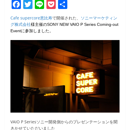
F
T
Li
P
共
a
w
n
o
有
Cafe supercore恵比寿
で開催された、
ソニーマーケティン
c
itt
e
ck
グ株式会社
様主催のSONY NEW VAIO P Series Coming-out
e
er
et
Eventに参加しました。
b
o
o
k
VAIO P Seriesソニー開発側からのプレゼンテーションを聞
きかせていただいました