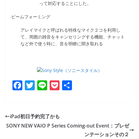
って対応することにした。
ビームフォーミング
アレイマイクと呼ばれる特殊なマイク２コを利用し
て、周囲の雑音をキャンセリングする機能、チャット
など外で使う時に、音を明瞭に聞き取れる
F
T
Li
P
共
a
w
n
o
有
c
itt
e
ck
e
er
et
iPad初日予約完了かも
b
SONY NEW VAIO P Series Coming-out Event：プレゼ
o
ンテーションその２