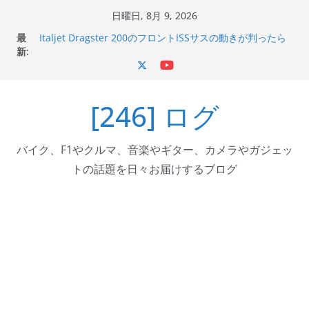
コ
日曜日, 8月 9, 2026
ン
最
Italjet Dragster 200のフロントISSサスの動きが判ったら
テ
新:
コーナリングが楽しくなった
Italjet Dragster 200が納車完了！各部をチェックして、ス
ン
マホホルダー付けて、ガラスコーティング行って来た
ツ
Jeff Beck 逝去
[246] ログ
へ
Ken Block 逝去
岩手県奥州市へのふるさと納税で KGR HARMONY 南部鉄
ス
器エフェクターが返礼品でもらえる！
キ
バイク、F1やクルマ、音楽やギター、カメラやガジェッ
ッ
トの話題を日々お届けするブログ
プ