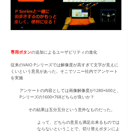
専用ボタン
の追加によるユーザビリティの進化
従来のVAIO Pシリーズでは解像度が高すぎて文字が見えに
くいという意見があった。そこでソニー社内でアンケート
を実施
アンケートの内容としては画像解像度が1280×600と、
Pシリーズの1600×768どちらが良いか？
その結果は五分五分という意外なものだった。
よって、どちらの意見も満足出来るものでは
ならないということで、切り替えボタンによ