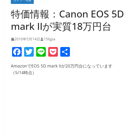
カメラ・写真
特価情報：Canon EOS 5D
mark IIが実質18万円台
2010年5月14日
156gta
F
T
Li
P
共
a
w
n
o
有
AmazonでEOS 5D mark IIが20万円台になっています
c
itt
e
ck
（5/14時点）
e
er
et
b
o
o
k