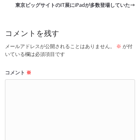
b
東京ビッグサイトのIT展にiPadが多数登場していた
o
o
k
コメントを残す
メールアドレスが公開されることはありません。
※
が付
いている欄は必須項目です
コメント
※