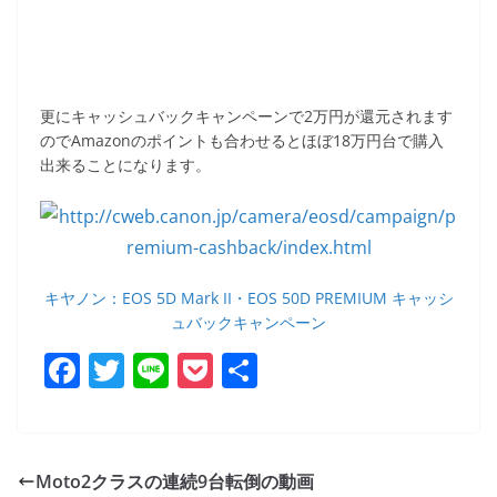
更にキャッシュバックキャンペーンで2万円が還元されます
のでAmazonのポイントも合わせるとほぼ18万円台で購入
出来ることになります。
キヤノン：EOS 5D Mark II・EOS 50D PREMIUM キャッシ
ュバックキャンペーン
F
T
Li
P
共
a
w
n
o
有
c
itt
e
ck
e
er
et
Moto2クラスの連続9台転倒の動画