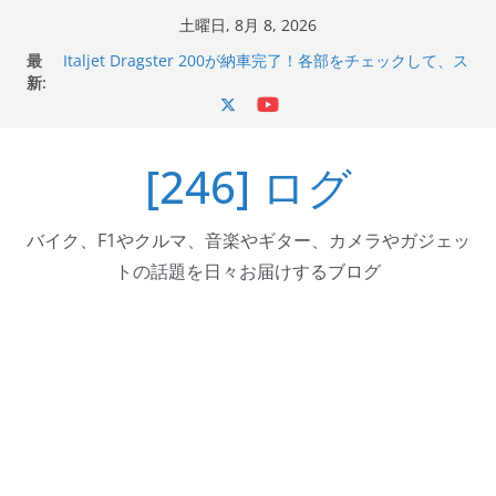
コ
土曜日, 8月 8, 2026
ン
最
Italjet Dragster 200が納車完了！各部をチェックして、ス
テ
新:
マホホルダー付けて、ガラスコーティング行って来た
Jeff Beck 逝去
ン
Ken Block 逝去
ツ
岩手県奥州市へのふるさと納税で KGR HARMONY 南部鉄
[246] ログ
へ
器エフェクターが返礼品でもらえる！
Italjet Dragster 200のフロントISSサスの動きが判ったら
ス
コーナリングが楽しくなった
キ
バイク、F1やクルマ、音楽やギター、カメラやガジェッ
ッ
トの話題を日々お届けするブログ
プ