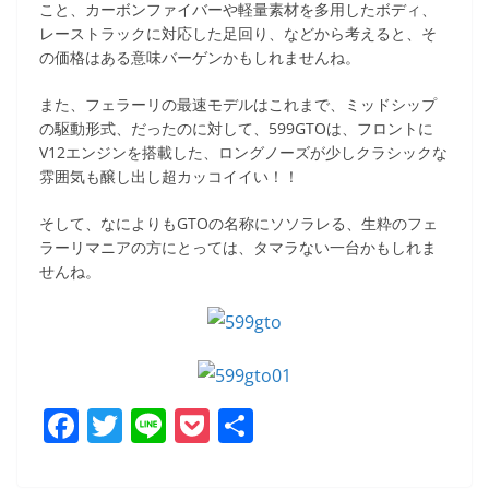
こと、カーボンファイバーや軽量素材を多用したボディ、
レーストラックに対応した足回り、などから考えると、そ
の価格はある意味バーゲンかもしれませんね。
また、フェラーリの最速モデルはこれまで、ミッドシップ
の駆動形式、だったのに対して、599GTOは、フロントに
V12エンジンを搭載した、ロングノーズが少しクラシックな
雰囲気も醸し出し超カッコイイい！！
そして、なによりもGTOの名称にソソラレる、生粋のフェ
ラーリマニアの方にとっては、タマラない一台かもしれま
せんね。
F
T
Li
P
共
a
w
n
o
有