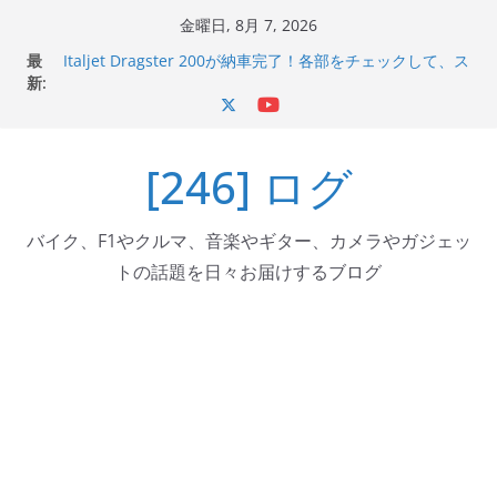
コ
金曜日, 8月 7, 2026
ン
最
Italjet Dragster 200が納車完了！各部をチェックして、ス
テ
新:
マホホルダー付けて、ガラスコーティング行って来た
Jeff Beck 逝去
ン
Ken Block 逝去
ツ
岩手県奥州市へのふるさと納税で KGR HARMONY 南部鉄
[246] ログ
へ
器エフェクターが返礼品でもらえる！
Italjet Dragster 200のフロントISSサスの動きが判ったら
ス
コーナリングが楽しくなった
キ
バイク、F1やクルマ、音楽やギター、カメラやガジェッ
ッ
トの話題を日々お届けするブログ
プ