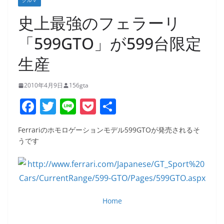
クルマ
史上最強のフェラーリ
「599GTO」が599台限定
生産
2010年4月9日
156gta
F
T
Li
P
共
a
w
n
o
有
Ferrariのホモロゲーションモデル599GTOが発売されるそ
c
itt
e
ck
うです
e
er
et
b
o
o
Home
k