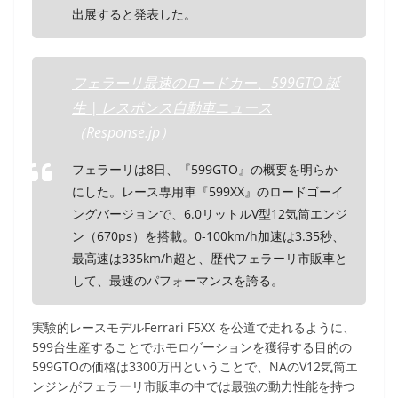
出展すると発表した。
フェラーリ最速のロードカー、599GTO 誕
生 | レスポンス自動車ニュース
（Response.jp）
フェラーリは8日、『599GTO』の概要を明らか
にした。レース専用車『599XX』のロードゴーイ
ングバージョンで、6.0リットルV型12気筒エンジ
ン（670ps）を搭載。0-100km/h加速は3.35秒、
最高速は335km/h超と、歴代フェラーリ市販車と
して、最速のパフォーマンスを誇る。
実験的レースモデルFerrari F5XX を公道で走れるように、
599台生産することでホモロゲーションを獲得する目的の
599GTOの価格は3300万円ということで、NAのV12気筒エ
ンジンがフェラーリ市販車の中では最強の動力性能を持つ