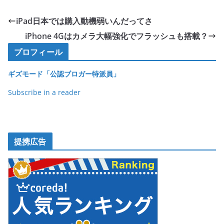
c
itt
e
ck
e
er
et
iPad日本では購入動機弱いんだってさ
b
iPhone 4Gはカメラ大幅強化でフラッシュも搭載？
o
プロフィール
o
ギズモード「公認ブロガー特派員」
k
Subscribe in a reader
提携広告