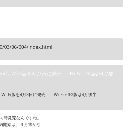
0/03/06/004/index.html
d」Wi-Fi版を4月3日に発売――Wi-Fi＋3G版は4月後
i-Fi版を4月3日に発売――Wi-Fi＋3G版は4月後半 –
ルが同時発売なんですね。
約開始は、３月末かな