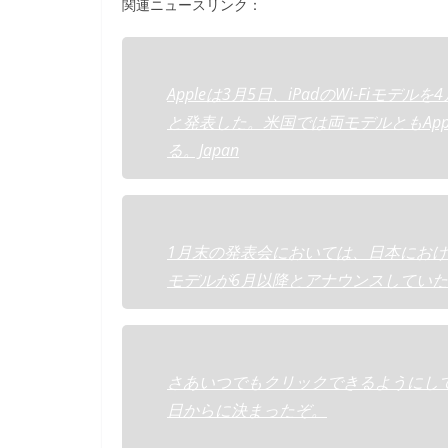
関連ニュースリンク：
Appleは3月5日、iPadのWi-Fiモ
と発表した。米国では両モデルともApp
る。Japan
1月末の発表会においては、日本における発
モデルが6月以降とアナウンスしてい
さあいつでもクリックできるようにして
日からに決まったぞ。