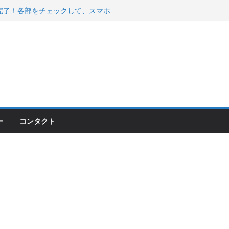
00のフロントISSサスの動きが判ったらコーナ
200が納車完了！各部をチェックして、スマホ
ーティング行って来た
 KGR HARMONY 南部鉄器エ
える！
ー
コンタクト