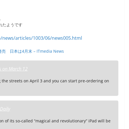
。
れたようです
売 日本は4月末 – ITmedia News
rs on March 12
ng the streets on April 3 and you can start pre-ordering on
 Daily
 of its so-called “magical and revolutionary” iPad will be