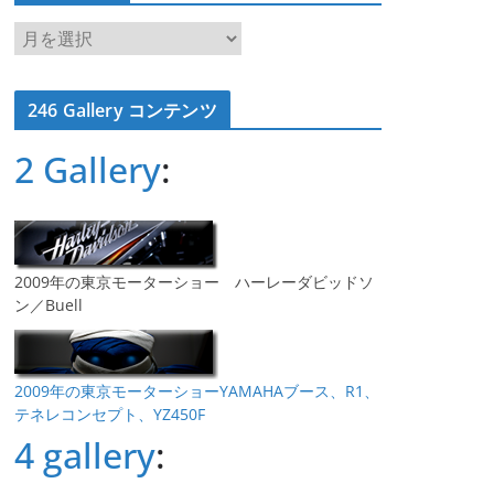
ア
ー
カ
246 Gallery コンテンツ
イ
ブ
2 Gallery
:
2009年の東京モーターショー ハーレーダビッドソ
ン／Buell
2009年の東京モーターショーYAMAHAブース、R1、
テネレコンセプト、YZ450F
4 gallery
: