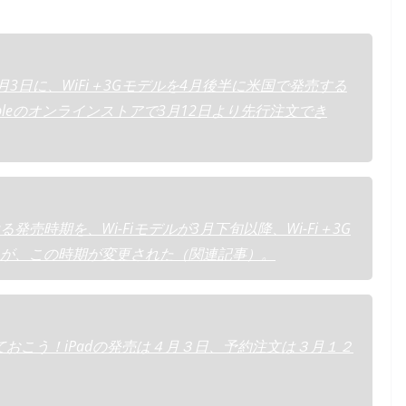
デルを4月3日に、WiFi＋3Gモデルを4月後半に米国で発売する
leのオンラインストアで3月12日より先行注文でき
売時期を、Wi-Fiモデルが3月下旬以降、Wi-Fi＋3G
たが、この時期が変更された（関連記事）。
おこう！iPadの発売は４月３日、予約注文は３月１２