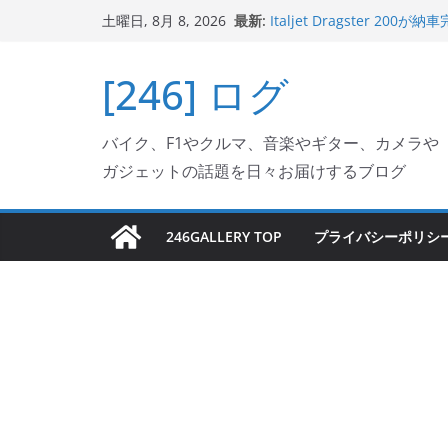
Italjet Dragster 2
コ
最新:
土曜日, 8月 8, 2026
リングが楽しくなった
ン
Italjet Dragster 
ホルダー付けて、ガラスコ
テ
[246] ログ
Jeff Beck 逝去
ン
Ken Block 逝去
岩手県奥州市へのふるさと納税で
ツ
バイク、F1やクルマ、音楽やギター、カメラや
フェクターが返礼品でもら
へ
ガジェットの話題を日々お届けするブログ
ス
キ
ッ
246GALLERY TOP
プライバシーポリシ
プ