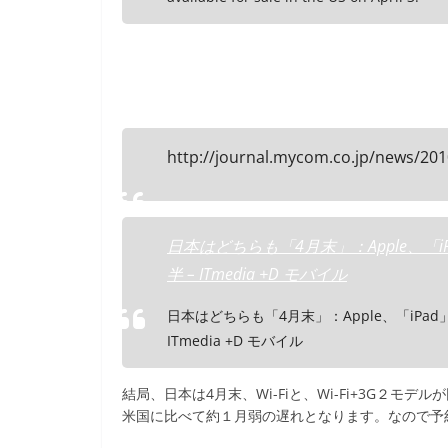
http://journal.mycom.co.jp/news/201
日本はどちらも「4月末」：Apple、「iPa
半 – ITmedia +D モバイル
日本はどちらも「4月末」：Apple、「iPad」W
ITmedia +D モバイル
結局、日本は4月末、Wi-Fiと、Wi-Fi+3G２モデ
米国に比べて約１月弱の遅れとなります。なので予