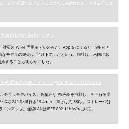
だ。ひと月遅れなぞないことは前にも触れたが、４月吉日には
nternet.com Webビジネス
の Wi-Fi 専用モデルのみだ。Apple によると、Wi-Fi と
高価なモデルの発売は「4月下旬」だという。同社は、米国にお
日に開始することも明らかにした。
合情報サイト：Digital Freak 2010/03/06
たマルチタッチデバイス。高精細なIPS液晶を搭載し、画面解像度
7×高さ242.8×奥行き13.4mm、重さは約 680g。ストレージは
インアップ。無線LANはIEEE 802.11b/g/nに対応。