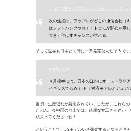
「ドコモかソフトバンクか 「ｉＰａ
次の焦点は、アップルがどこの通信会社（キ
はソフトバンクやＮＴＴドコモが関心を示し
大きく伸ばすチャンスが訪れる。
そして世界も日本と同時に一斉発売なんだそうです
undefined
４月後半には、日本のほかにオーストラリア
イギリスでもＷｉ‐Ｆｉ対応モデルとデュア
当初、生産遅れが懸念されていましたが、これらの
たぶん、今中国の向上では、綺麗な女工さん達が一
頑張ってくださいね！
ということで、3Gモデルいざ発売するとなるとキ