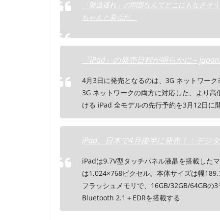
「製造遅れ」の問題なんてどこにもなさそう
ちゃんと発売だ。
『iPad』の発売日程が明らかに – japan.i
4月3日に発売となるのは、3G ネットワーク非対応
3G ネットワークの両方に対応した、より
ける iPad 全モデルの先行予約を3月12
iPad、日本で4月後半に発売！：デジタル家電総
iPadは9.7V型タッチパネル液晶を搭載し
は1,024×768ピクセル。本体サイズは幅189.
フラッシュメモリで、16GB/32GB/64GBの3ラ
Bluetooth 2.1＋EDRを搭載する