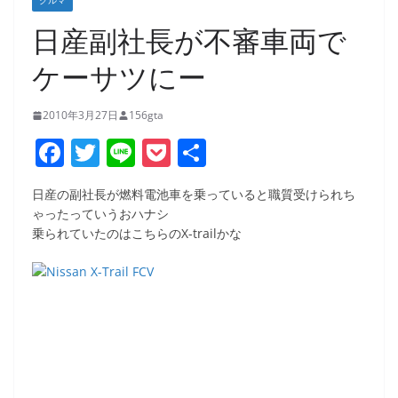
クルマ
日産副社長が不審車両で
ケーサツにー
2010年3月27日
156gta
F
T
Li
P
共
a
w
n
o
有
日産の副社長が燃料電池車を乗っていると職質受けられち
c
itt
e
ck
ゃったっていうおハナシ
e
er
et
乗られていたのはこちらのX-trailかな
b
o
o
k