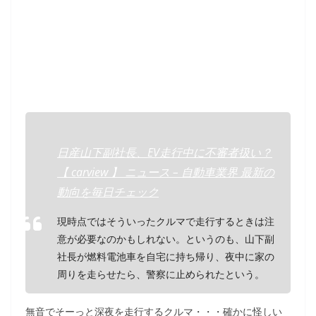
日産山下副社長、EV走行中に不審者扱い？
【 carview 】 ニュース – 自動車業界 最新の
動向を毎日チェック
現時点ではそういったクルマで走行するときは注
意が必要なのかもしれない。というのも、山下副
社長が燃料電池車を自宅に持ち帰り、夜中に家の
周りを走らせたら、警察に止められたという。
無音でそーっと深夜を走行するクルマ・・・確かに怪しい