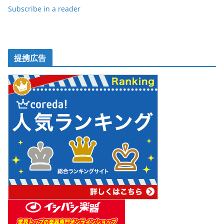
Subscribe in a reader
提携広告