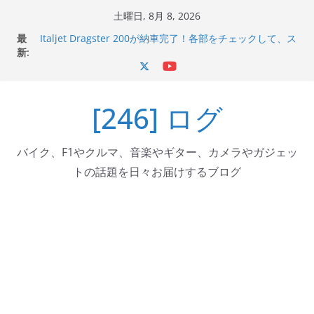
コ
土曜日, 8月 8, 2026
ン
最
Italjet Dragster 200が納車完了！各部をチェックして、ス
テ
新:
マホホルダー付けて、ガラスコーティング行って来た
Jeff Beck 逝去
ン
Ken Block 逝去
ツ
岩手県奥州市へのふるさと納税で KGR HARMONY 南部鉄
[246] ログ
へ
器エフェクターが返礼品でもらえる！
Italjet Dragster 200のフロントISSサスの動きが判ったら
ス
コーナリングが楽しくなった
キ
バイク、F1やクルマ、音楽やギター、カメラやガジェッ
ッ
トの話題を日々お届けするブログ
プ