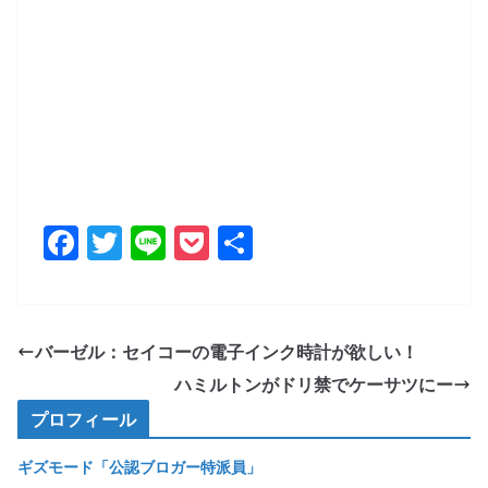
F
T
Li
P
共
a
w
n
o
有
c
itt
e
ck
e
er
et
バーゼル：セイコーの電子インク時計が欲しい！
b
ハミルトンがドリ禁でケーサツにー
o
プロフィール
o
ギズモード「公認ブロガー特派員」
k