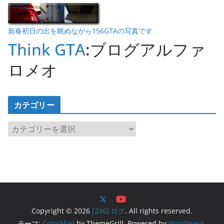
新春初日の出を眺めながら156GTAの写真です
Think GTA
:ブログアルファ
ロメオ
カテゴリー
カ
テ
ゴ
リ
ー
Copyright © 2026
[246] ログ
. All rights reserved.
テーマ:
ColorMag
by ThemeGrill. Powered by
WordPress
.