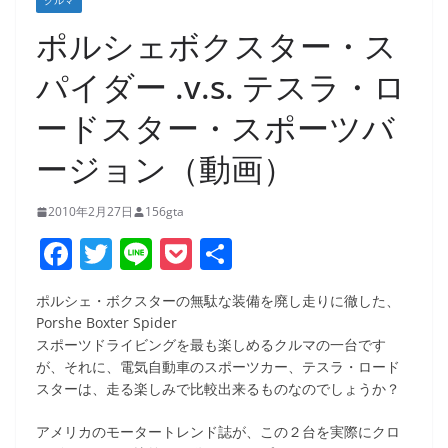
クルマ
ポルシェボクスター・ス
パイダー .v.s. テスラ・ロ
ードスター・スポーツバ
ージョン（動画）
2010年2月27日
156gta
F
T
Li
P
共
a
w
n
o
有
ポルシェ・ボクスターの無駄な装備を廃し走りに徹した、
c
itt
e
ck
Porshe Boxter Spider
e
er
et
スポーツドライビングを最も楽しめるクルマの一台です
が、それに、電気自動車のスポーツカー、テスラ・ロード
b
スターは、走る楽しみで比較出来るものなのでしょうか？
o
アメリカのモータートレンド誌が、この２台を実際にクロ
o