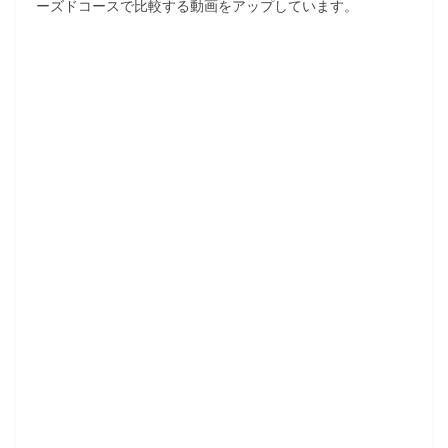
ーズドコースで比較する動画をアップしています。
k