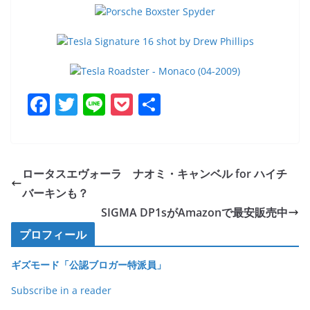
F
T
Li
P
共
a
w
n
o
有
c
itt
e
ck
e
er
et
ロータスエヴォーラ ナオミ・キャンベル for ハイチ
b
バーキンも？
o
SIGMA DP1sがAmazonで最安販売中
o
プロフィール
k
ギズモード「公認ブロガー特派員」
Subscribe in a reader