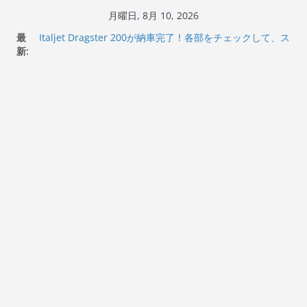
コ
月曜日, 8月 10, 2026
Italjet Dragster 200のフロントISSサスの動きが判ったら
ン
最
コーナリングが楽しくなった
テ
新:
Italjet Dragster 200が納車完了！各部をチェックして、ス
マホホルダー付けて、ガラスコーティング行って来た
ン
Jeff Beck 逝去
ツ
Ken Block 逝去
へ
岩手県奥州市へのふるさと納税で KGR HARMONY 南部鉄
器エフェクターが返礼品でもらえる！
ス
キ
ッ
プ