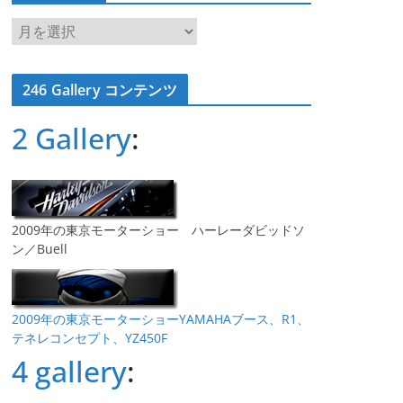
ア
ー
カ
246 Gallery コンテンツ
イ
ブ
2 Gallery
:
2009年の東京モーターショー ハーレーダビッドソ
ン／Buell
2009年の東京モーターショーYAMAHAブース、R1、
テネレコンセプト、YZ450F
4 gallery
: