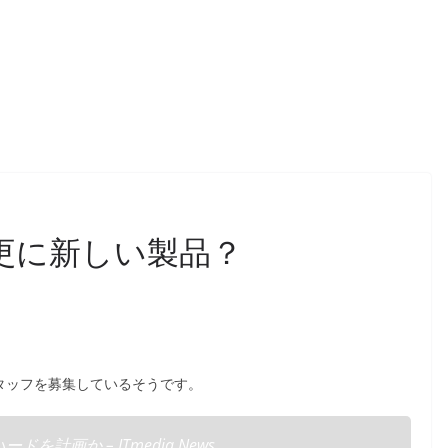
OSの更に新しい製品？
発スタッフを募集しているそうです。
ドを計画か – ITmedia News