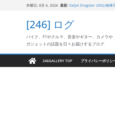
コ
最新:
Italjet Dragster 
木曜日, 8月 6, 2026
ン
ホルダー付けて、ガラスコ
Jeff Beck 逝去
テ
[246] ログ
Ken Block 逝去
ン
岩手県奥州市へのふるさと納税で
フェクターが返礼品でもら
ツ
Italjet Dragster 2
バイク、F1やクルマ、音楽やギター、カメラや
へ
リングが楽しくなった
ガジェットの話題を日々お届けするブログ
ス
キ
ッ
246GALLERY TOP
プライバシーポリシ
プ