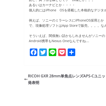
あるいはカーナビとか・・・・
個人的にはiPhone OSを搭載した本格的なデジ
例えば、ソニーのミラーレスにiPhoneOS採用と
で、現像処理ソフトはApp Storeで販売。。。
そういえば、関係無い話かもしれませんがソニーのミラ
Android携帯もNexus Oneなんですね….
F
T
Li
P
共
a
w
n
o
有
c
itt
e
ck
e
er
et
RICOH GXR 28mm単焦点レンズAPS-Cユニ
b
発表明
o
o
k