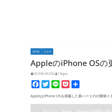
APPLE
クルマ
AppleのiPhone 
2010年2月23日
156gta
F
T
Li
P
共
a
w
n
o
有
AppleはiPhone OSを搭載した新ハードのの開
c
itt
e
ck
e
er
et
せかにゅ：Apple、iPhone OS搭載の新ハー