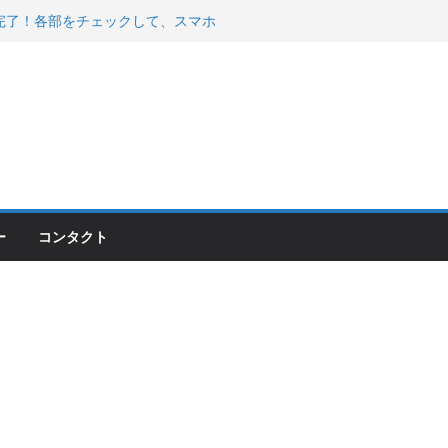
200が納車完了！各部をチェックして、スマホ
ーティング行って来た
 KGR HARMONY 南部鉄器エ
える！
00のフロントISSサスの動きが判ったらコーナ
ー
コンタクト