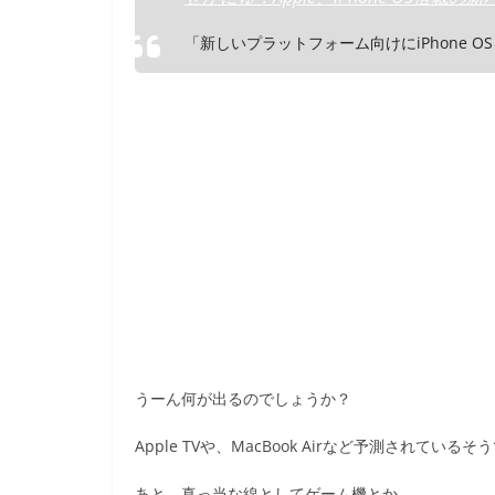
b
o
「新しいプラットフォーム向けにiPhone 
o
k
うーん何が出るのでしょうか？
Apple TVや、MacBook Airなど予測されているそ
あと、真っ当な線としてゲーム機とか。。。