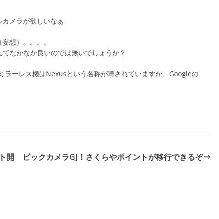
タルカメラが欲しいなぁ
か（妄想）。。。。
。なんてなかなか良いのでは無いでしょうか？
ーレス機はNexusという名称が噂されていますが、Googleの
ット開
ビックカメラGJ！さくらやポイントが移行できるぞ