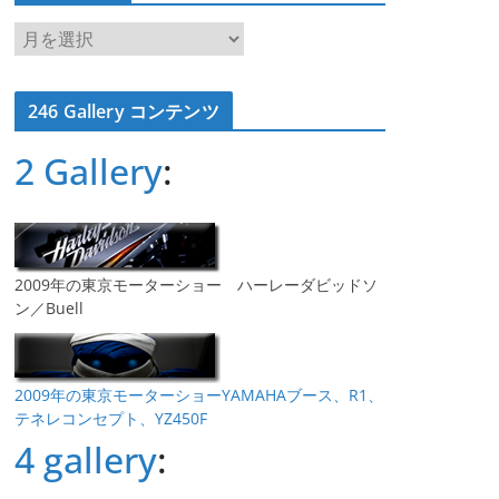
ア
ー
カ
246 Gallery コンテンツ
イ
ブ
2 Gallery
:
2009年の東京モーターショー ハーレーダビッドソ
ン／Buell
2009年の東京モーターショーYAMAHAブース、R1、
テネレコンセプト、YZ450F
4 gallery
: