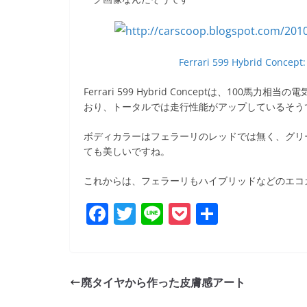
e
er
et
b
o
Ferrari 599 Hybrid Concept:
o
Ferrari 599 Hybrid Conceptは、10
k
おり、トータルでは走行性能がアップしているそう
ボディカラーはフェラーリのレッドでは無く、グリ
ても美しいですね。
これからは、フェラーリもハイブリッドなどのエコ
F
T
Li
P
共
a
w
n
o
有
c
itt
e
ck
e
er
et
廃タイヤから作った皮膚感アート
b