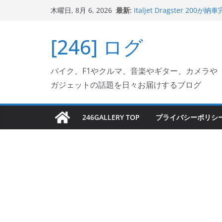
Italjet Dragster 2
コ
最新:
木曜日, 8月 6, 2026
リングが楽しくなった
ン
Italjet Dragster 
ホルダー付けて、ガラスコ
テ
[246] ログ
Jeff Beck 逝去
ン
Ken Block 逝去
ツ
岩手県奥州市へのふるさと納税で
バイク、F1やクルマ、音楽やギター、カメラや
フェクターが返礼品でもら
へ
ガジェットの話題を日々お届けするブログ
ス
キ
ッ
246GALLERY TOP
プライバシーポリシ
プ