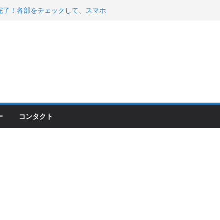
00のフロントISSサスの動きが判ったらコーナ
200が納車完了！各部をチェックして、スマホ
ーティング行って来た
 KGR HARMONY 南部鉄器エ
える！
ー
コンタクト