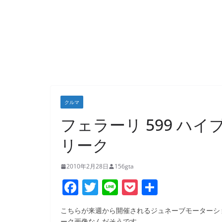
クルマ
フェラーリ 599 ハ
リーク
2010年2月28日
156gta
F
T
Li
P
共
a
w
n
o
有
こちらが来週から開催されるジュネーブモーターショーでフェラ
c
itt
e
ck
ーク画像なんだそうです