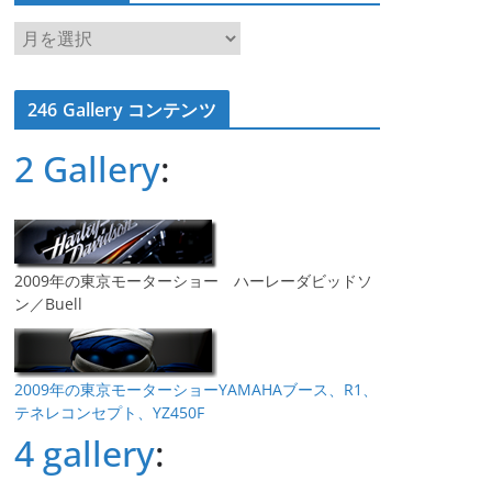
ア
ー
カ
246 Gallery コンテンツ
イ
ブ
2 Gallery
:
2009年の東京モーターショー ハーレーダビッドソ
ン／Buell
2009年の東京モーターショーYAMAHAブース、R1、
テネレコンセプト、YZ450F
4 gallery
: