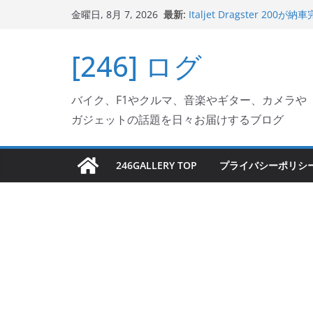
コ
最新:
Italjet Dragster 
金曜日, 8月 7, 2026
ン
ホルダー付けて、ガラスコ
Jeff Beck 逝去
テ
[246] ログ
Ken Block 逝去
ン
岩手県奥州市へのふるさと納税で
フェクターが返礼品でもら
ツ
Italjet Dragster 2
バイク、F1やクルマ、音楽やギター、カメラや
へ
リングが楽しくなった
ガジェットの話題を日々お届けするブログ
ス
キ
ッ
246GALLERY TOP
プライバシーポリシ
プ