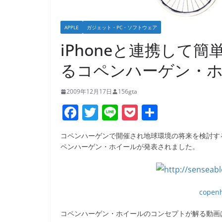
APPLE
ガジェット・PC・ソフトウェア
iPhoneと連携して
るコペンハーゲン・
2009年12月17日
156gta
F
T
Li
P
共
a
w
n
o
有
コペンハーゲンで開催され地球環境の将来を検討する
c
itt
e
ck
ペンハーゲン・ホイールが発表されました。
e
er
et
b
o
copenh
o
コペンハーゲン・ホイールのコンセプトが解る動画