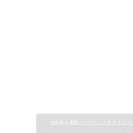
k
自転車を電動ハイブリッド化するコペン