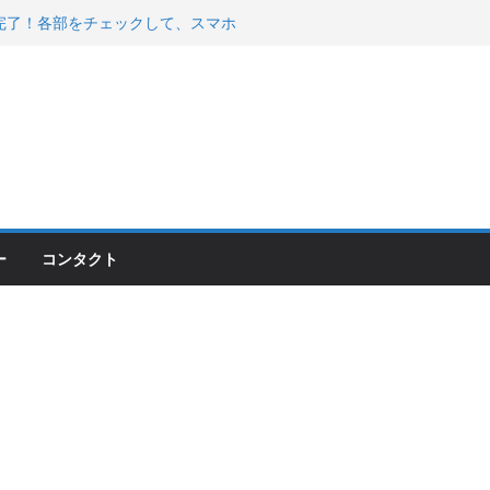
200が納車完了！各部をチェックして、スマホ
ーティング行って来た
 KGR HARMONY 南部鉄器エ
える！
00のフロントISSサスの動きが判ったらコーナ
ー
コンタクト