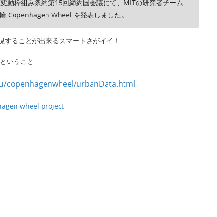
候変動枠組み条約第15回締約国会議にて、MITの研究者チーム
penhagen Wheel を発表しました。
現することが出来るスマートさがイイ！
るということ
agen wheel project