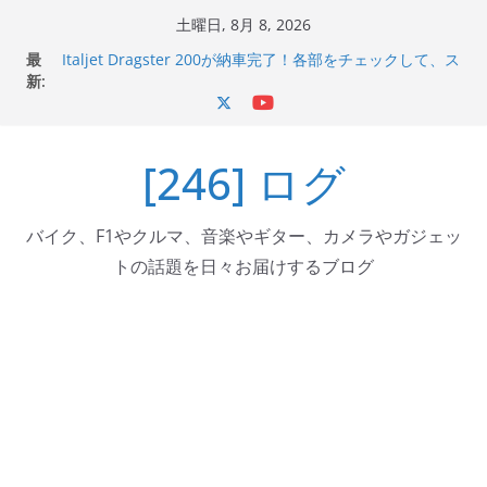
コ
土曜日, 8月 8, 2026
ン
最
Italjet Dragster 200が納車完了！各部をチェックして、ス
テ
新:
マホホルダー付けて、ガラスコーティング行って来た
Jeff Beck 逝去
ン
Ken Block 逝去
ツ
岩手県奥州市へのふるさと納税で KGR HARMONY 南部鉄
[246] ログ
へ
器エフェクターが返礼品でもらえる！
Italjet Dragster 200のフロントISSサスの動きが判ったら
ス
コーナリングが楽しくなった
キ
バイク、F1やクルマ、音楽やギター、カメラやガジェッ
ッ
トの話題を日々お届けするブログ
プ