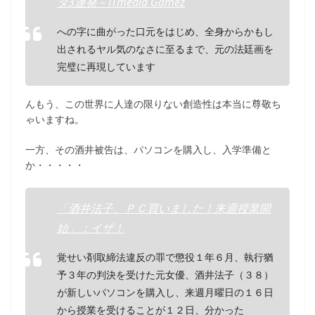
タ3連発 – ITmedia Gamez
への字に曲がった口元をはじめ、全身からかもし
出されるヤル気のなさに至るまで、元の法廷画を
完璧に再現しています
んもう、この世界に人達の限りない創造性は本当に尊敬ち
ゃいますね。
一方、その酒井被告は、パソコンを購入し、入学準備と
か・・・・・
「酒井法子、ＰＣ買いました！来週授業開
始」：イザ！
覚せい剤取締法違反の罪で懲役１年６月、執行猶
予３年の判決を受けた元女優、酒井法子（３８）
が新しいパソコンを購入し、来週月曜日の１６日
から授業を受けることが１２日、分かった