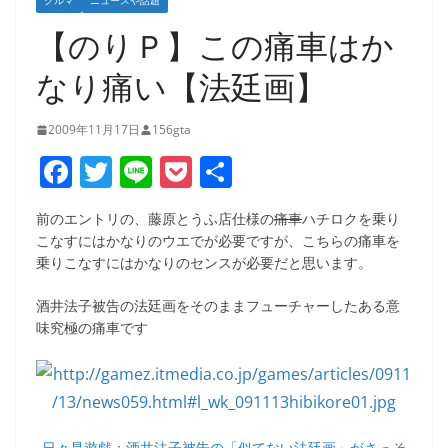
クルマ
ニュースや話題
【のりＰ】この痛車はか
なり痛い【法廷画】
2009年11月17日
156gta
F
T
Li
P
共
a
w
n
o
有
前のエントリの、藤原とうふ店仕様の
痛車
ハチロクを乗り
c
itt
e
ck
こなすにはかなりのウエでが必要ですが、こちらの痛車を
e
er
et
乗りこなすにはかなりのセンスが必要だと思います。
b
酒井法子被告の法廷画をそのままフューチャーしたある意
o
味究極の痛車です
o
k
日々是遊戯：酒井法子被告の「似てない法廷画」がさっそ