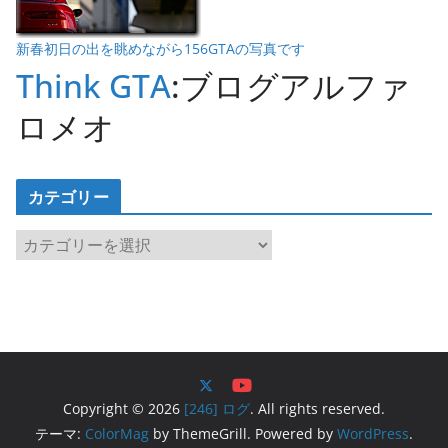
新春初日の出を眺めながら156GTAの写真です
Think GTA
:ブログアルファ
ロメオ
カテゴリー
カ
テ
ゴ
リ
ー
Copyright © 2026
[246] ログ
. All rights reserved.
テーマ:
ColorMag
by ThemeGrill. Powered by
WordPress
.