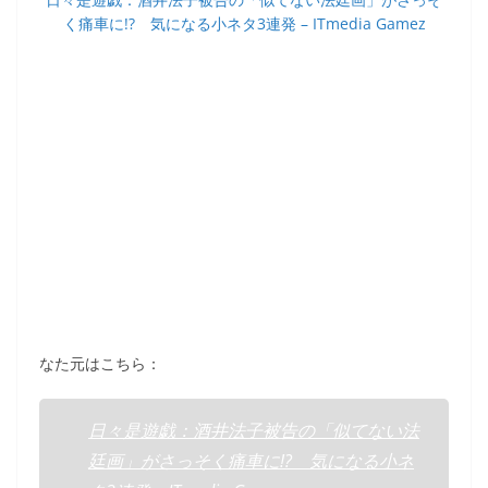
く痛車に!? 気になる小ネタ3連発 – ITmedia Gamez
なた元はこちら：
日々是遊戯：酒井法子被告の「似てない法
廷画」がさっそく痛車に!? 気になる小ネ