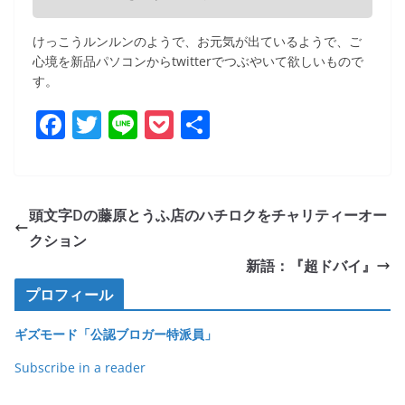
けっこうルンルンのようで、お元気が出ているようで、ご
心境を新品パソコンからtwitterでつぶやいて欲しいもので
す。
F
T
Li
P
共
a
w
n
o
有
c
itt
e
ck
e
er
et
頭文字Dの藤原とうふ店のハチロクをチャリティーオー
b
クション
o
新語：『超ドバイ』
o
プロフィール
k
ギズモード「公認ブロガー特派員」
Subscribe in a reader