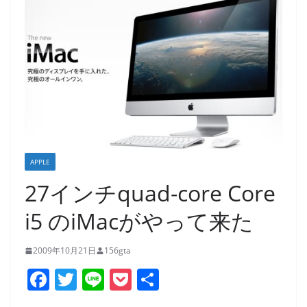
APPLE
27インチquad-core Core
i5 のiMacがやって来た
2009年10月21日
156gta
F
T
Li
P
共
a
w
n
o
有