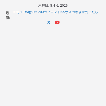
コ
木曜日, 8月 6, 2026
ン
最
Italjet Dragster 200のフロントISSサスの動きが判ったら
テ
新:
コーナリングが楽しくなった
Italjet Dragster 200が納車完了！各部をチェックして、ス
ン
マホホルダー付けて、ガラスコーティング行って来た
ツ
Jeff Beck 逝去
へ
Ken Block 逝去
岩手県奥州市へのふるさと納税で KGR HARMONY 南部鉄
ス
器エフェクターが返礼品でもらえる！
キ
ッ
プ