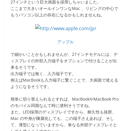
27インチという巨大画面を採用しちゃいました。
c
itt
e
ck
ここまで大きいオールインワンなMac 、リビングの中心で
e
er
et
もうパソコン以上の存在になるかもしれませんね。
b
o
o
アップル
k
で細かいことかもしれませんが、27インチモデルには、デ
ィスプレイの外部入力端子をオプションで付けることが出
来るそうです。
出力端子では無く、入力端子です。
例えばMacBookも入力端子に繋ぐことで、大画面で使える
ようになるそうです。
簡単に切り替えられるとすれば、MacBookやMacBook Pro
のモバイル同期なんて時に便利そうですね。
また、LED採用のディスプレイですから、耐久性も抜群、
Mac の中身が陳腐化しても、この端子さえあれば、そし
て、薄型になっていますから、単なる外部ディスプレイと