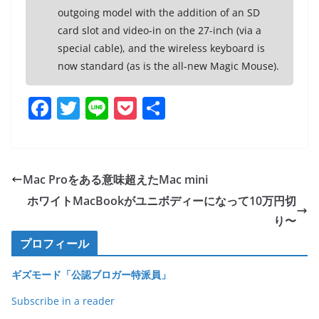
outgoing model with the addition of an SD
card slot and video-in on the 27-inch (via a
special cable), and the wireless keyboard is
now standard (as is the all-new Magic Mouse).
F
T
Li
P
共
a
w
n
o
有
c
itt
e
ck
e
er
et
Mac Proをある意味超えたMac mini
b
ホワイトMacBookがユニボディーになって10万円切
o
り〜
o
プロフィール
k
ギズモード「公認ブロガー特派員」
Subscribe in a reader