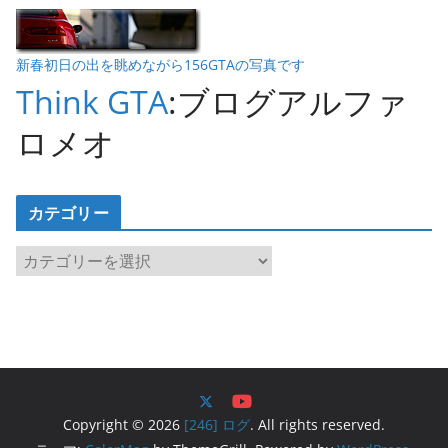
新春初日の出を眺めながら156GTAの写真です
Think GTA
:ブログアルファ
ロメオ
カテゴリー
カ
テ
ゴ
リ
ー
Copyright © 2026
[246] ログ
. All rights reserved.