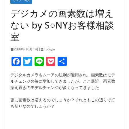
カメラ・写真
デジカメの画素数は増え
ない by S○NYお客様相談
室
2009年10月14日
156gta
F
T
Li
P
共
a
w
n
o
有
デジタルカメラもムーアの法則が適用され、画素数はモデ
c
itt
e
ck
ルチェンジの毎に増加してきましたが、ここ最近、画素数
e
er
et
据え置きのモデルチェンジが多くなってきました
b
更に画素数は増えるのでしょうか？それともこの辺りで打
o
ち切りなのでしょうか？
o
k