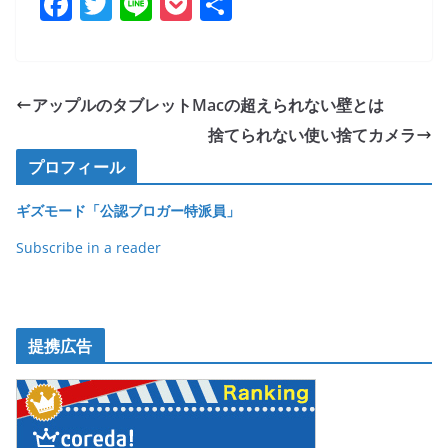
F
T
Li
P
共
a
w
n
o
有
c
itt
e
ck
e
er
et
アップルのタブレットMacの超えられない壁とは
b
捨てられない使い捨てカメラ
o
プロフィール
o
ギズモード「公認ブロガー特派員」
k
Subscribe in a reader
提携広告