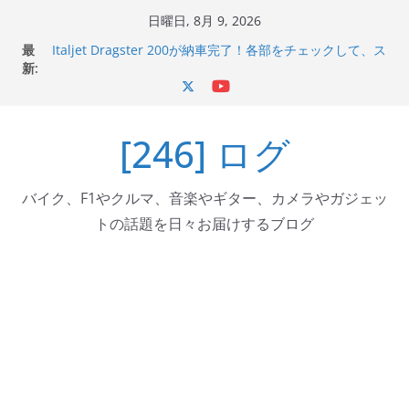
コ
日曜日, 8月 9, 2026
Italjet Dragster 200のフロントISSサスの動きが判ったら
ン
最
コーナリングが楽しくなった
テ
新:
Italjet Dragster 200が納車完了！各部をチェックして、ス
ン
マホホルダー付けて、ガラスコーティング行って来た
Jeff Beck 逝去
ツ
Ken Block 逝去
[246] ログ
へ
岩手県奥州市へのふるさと納税で KGR HARMONY 南部鉄
器エフェクターが返礼品でもらえる！
ス
キ
バイク、F1やクルマ、音楽やギター、カメラやガジェッ
ッ
トの話題を日々お届けするブログ
プ