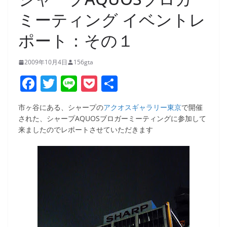
ミーティング イベントレ
ポート：その１
2009年10月4日
156gta
F
T
Li
P
共
a
w
n
o
有
市ヶ谷にある、シャープの
アクオスギャラリー東京
で開催
c
itt
e
ck
された、シャープAQUOSブロガーミーティングに参加して
e
er
et
来ましたのでレポートさせていただきます
b
o
o
k