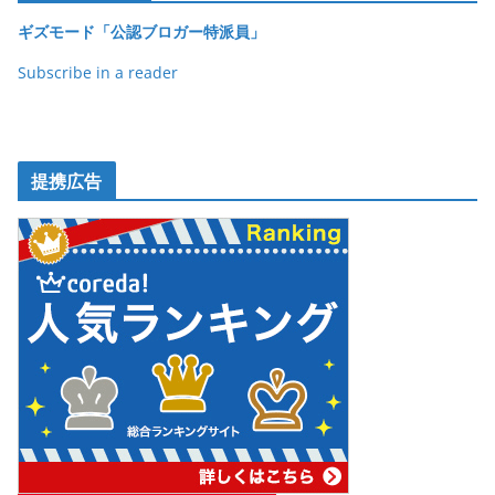
k
ギズモード「公認ブロガー特派員」
Subscribe in a reader
提携広告