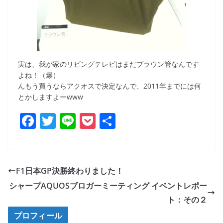
実は、我が家のリビングテレビはまだブラウン管なんです
よね！（爆）
んもう買うならアクオスで決定なんで、2011年までには何
とかしますよーwww
F
T
Li
P
共
a
w
n
o
有
c
itt
e
ck
e
er
et
F1日本GP決勝終わりました！
b
シャープAQUOSブロガーミーティング イベントレポー
o
ト：その２
o
プロフィール