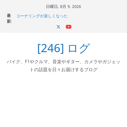
コ
日曜日, 8月 9, 2026
ン
最
Italjet Dragster 200のフロントISSサスの動きが判ったら
テ
新:
コーナリングが楽しくなった
Italjet Dragster 200が納車完了！各部をチェックして、ス
ン
マホホルダー付けて、ガラスコーティング行って来た
ツ
Jeff Beck 逝去
[246] ログ
へ
Ken Block 逝去
岩手県奥州市へのふるさと納税で KGR HARMONY 南部鉄
ス
器エフェクターが返礼品でもらえる！
キ
バイク、F1やクルマ、音楽やギター、カメラやガジェッ
ッ
トの話題を日々お届けするブログ
プ