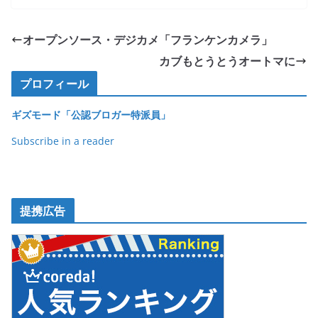
c
itt
e
ck
e
er
et
オープンソース・デジカメ「フランケンカメラ」
b
カブもとうとうオートマに
o
プロフィール
o
ギズモード「公認ブロガー特派員」
k
Subscribe in a reader
提携広告