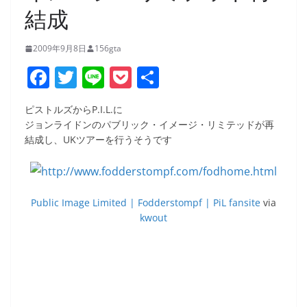
結成
2009年9月8日
156gta
F
T
Li
P
共
a
w
n
o
有
ピストルズからP.I.L.に
c
itt
e
ck
ジョンライドンのパブリック・イメージ・リミテッドが再
e
er
et
結成し、UKツアーを行うそうです
b
o
o
Public Image Limited | Fodderstompf | PiL fansite
via
kwout
k