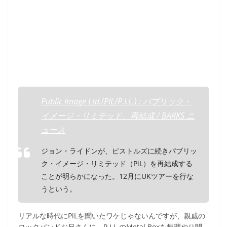
Public Image Ltd.(PIL/P.I.L.) : パブリック・
イメージ・リミテッド、再結成 / BARKS ニ
ュース
ジョン・ライドンが、ピストルズに続きパブリッ
ク・イメージ・リミテッド（PiL）を再結成する
ことが明らかになった。12月にUKツアーを行な
うという。
リアルな時代にPiLを聞いたワケじゃないんですが、親戚の
ロックバンドお兄さんに、P.I.L.のMetal Boxを無理やり聞