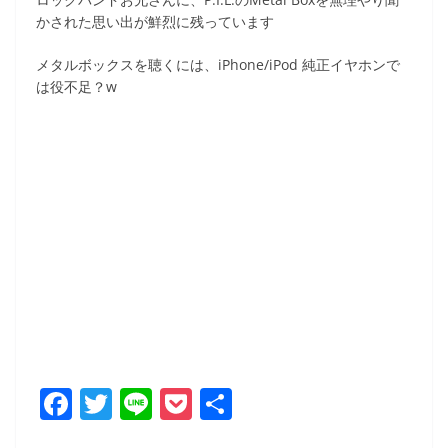
かされた思い出が鮮烈に残っています
メタルボックスを聴くには、iPhone/iPod 純正イヤホンで
は役不足？w
F
T
Li
P
共
a
w
n
o
有