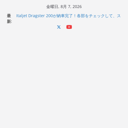
コ
金曜日, 8月 7, 2026
Italjet Dragster 200のフロントISSサスの動きが判ったら
ン
最
コーナリングが楽しくなった
テ
新:
Italjet Dragster 200が納車完了！各部をチェックして、ス
マホホルダー付けて、ガラスコーティング行って来た
ン
Jeff Beck 逝去
ツ
Ken Block 逝去
へ
岩手県奥州市へのふるさと納税で KGR HARMONY 南部鉄
器エフェクターが返礼品でもらえる！
ス
キ
ッ
プ