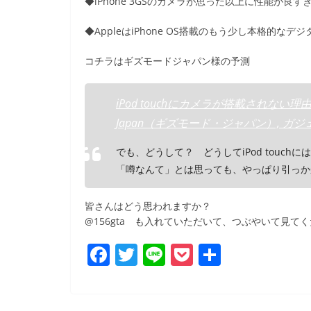
◆iPhone 3GSのカメラが思った以上に性能が良
◆AppleはiPhone OS搭載のもう少し本格的な
コチラはギズモードジャパン様の予測
iPod touchにカメラが搭載されない理
Japan（ギズモード・ジャパン）, ガ
でも、どうして？ どうしてiPod touc
「噂なんて」とは思っても、やっぱり引っか
皆さんはどう思われますか？
@156gta も入れていただいて、つぶやいて見て
F
T
Li
P
共
a
w
n
o
有
c
itt
e
ck