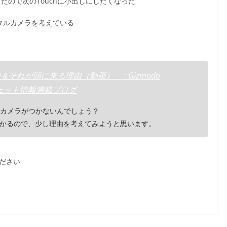
すぎたので次のTouchに小出しにしたくなった
デジタルカメラを考えている
由＆それが頭に来る理由（動画） : Gizmodo
ジェット情報満載ブログ
hにはカメラがつかないんでしょう？
かるので、少し理由を考えてみようと思います。
ください