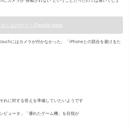
uchにカメラが”搭載されない”ということだったのでは無いでしょ
なのか？ – ITmedia News
d touchにはカメラが付かなかった。「iPhoneとの競合を避けるた
副社長がそれに対する答えを準備していたいようです
イルコンピュータ」「優れたゲーム機」を目指が