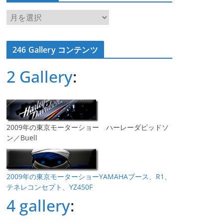
ア
ー
カ
246 Gallery コンテンツ
イ
ブ
2 Gallery
:
2009年の東京モーターショー ハーレーダビッドソ
ン／Buell
2009年の東京モーターショーYAMAHAブース、R1、
テネレコンセプト、YZ450F
4 gallery
: