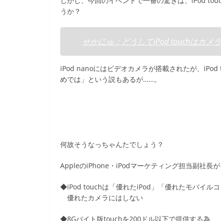
しかし、今回のイベントで一番の驚きは、iPod to
b
うか？
o
o
せかにゅ：どうしてiPod touchはカメラなし
k
iPod nanoにはビデオカメラが搭載されたが、iPo
めでは」という説もあるが……。
何故そうなっちゃんたでしょう？
AppleのiPhone・iPodマーケティング担当
◆iPod touchは「優れたiPod」「優れたモバ
優れたカメラにはしない
◆8Gバイト版touchを200ドル以下で提供する為