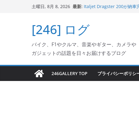
コ
最新:
Italjet Dragster 
土曜日, 8月 8, 2026
ン
ホルダー付けて、ガラスコ
Jeff Beck 逝去
テ
[246] ログ
Ken Block 逝去
ン
岩手県奥州市へのふるさと納税で
フェクターが返礼品でもら
ツ
Italjet Dragster 2
バイク、F1やクルマ、音楽やギター、カメラや
へ
リングが楽しくなった
ガジェットの話題を日々お届けするブログ
ス
キ
ッ
246GALLERY TOP
プライバシーポリシ
プ