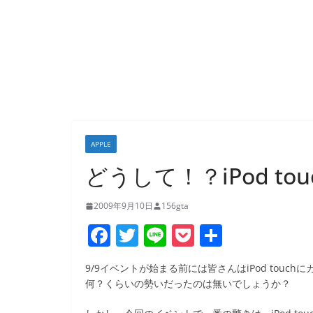
APPLE
どうして！？iPod t
2009年9月10日
156gta
F
T
Li
P
共
a
w
n
o
有
9/9イベントが始まる前には皆さんはiPod tou
c
itt
e
ck
何？くらいの勢いだったのは無いでしょうか？
e
er
et