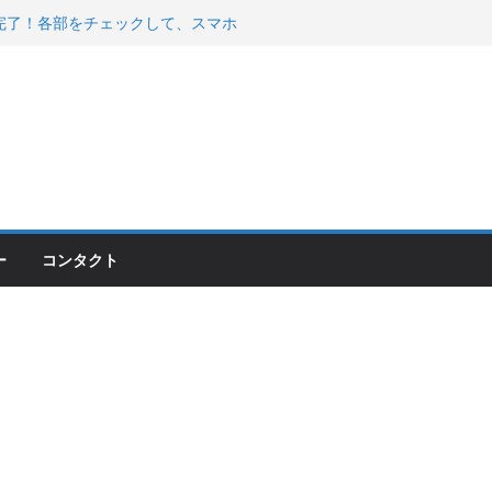
200が納車完了！各部をチェックして、スマホ
ーティング行って来た
 KGR HARMONY 南部鉄器エ
える！
00のフロントISSサスの動きが判ったらコーナ
ー
コンタクト