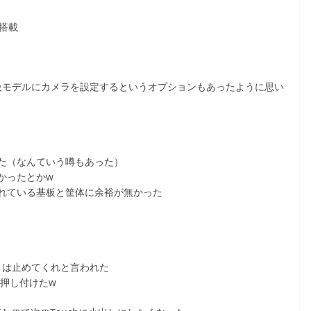
を搭載
上級モデルにカメラを設定するというオプションもあったように思い
た（なんていう噂もあった）
かったとかw
れている基板と筐体に余裕が無かった
ットは止めてくれと言われた
に押し付けたw