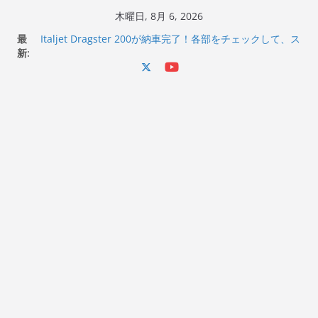
コ
木曜日, 8月 6, 2026
ン
最
Italjet Dragster 200が納車完了！各部をチェックして、ス
テ
新:
マホホルダー付けて、ガラスコーティング行って来た
Jeff Beck 逝去
ン
Ken Block 逝去
ツ
岩手県奥州市へのふるさと納税で KGR HARMONY 南部鉄
へ
器エフェクターが返礼品でもらえる！
Italjet Dragster 200のフロントISSサスの動きが判ったら
ス
コーナリングが楽しくなった
キ
ッ
プ