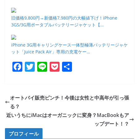
旧価格9,800円→新価格7,980円の大幅値下げ！iPhone
3GS/3G用ポータブルバッテリージャケット【…
iPhone 3G用キャリングケース一体型極薄バッテリージャケ
ット「Juice Pack Air」専用の充電ケー…
F
T
Li
P
共
a
w
n
o
有
c
itt
e
ck
e
er
et
オートバイ販売ピンチ！今後は女性と中高年が引っ張
b
る？
o
近いうちにiMacはオーガニックに変身？MacBookもア
o
ップデート！？
k
プロフィール