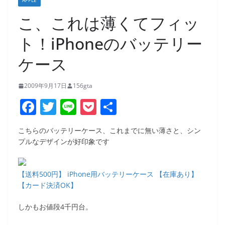
APPLE
こ、これは薄くてフィッ
ト！iPhoneのバッテリー
ケース
2009年9月17日
156gta
F
T
Li
P
共
a
w
n
o
有
こちらのバッテリーケース、これまでに無い薄さと、シン
c
itt
e
ck
プルなデザインが好印象です
e
er
et
b
【送料500円】 iPhone用バッテリーケース 【在庫あり】
o
【カード決済OK】
o
しかもお値段4千円台。
k