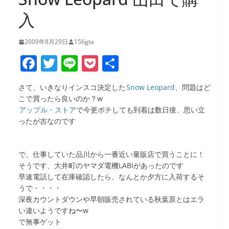
入
2009年8月29日
156gta
F
T
Li
P
共
a
w
n
o
有
さて、いきなりインスコ決定した
Snow Leopard
、問題はど
c
itt
e
ck
こで買ったら良いのか？w
e
er
et
アップル・ストア
で今更ポチしても到着は数日後、思い立
ったが吉なのです
b
o
で、仕事していた品川から一番近い量販店で買うことに！
o
そうです、大井町のヤマダ電機LABIがあったのです
k
早速電話して在庫確認したら、なんとか夕方に入荷するそ
うで・・・・
深夜カウントダウンや早朝販売されている秋葉原とはエラ
い違いようですね〜w
で無事ゲット