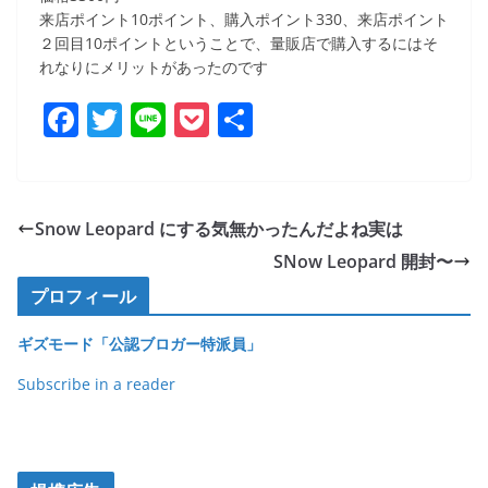
来店ポイント10ポイント、購入ポイント330、来店ポイント
２回目10ポイントということで、量販店で購入するにはそ
れなりにメリットがあったのです
F
T
Li
P
共
a
w
n
o
有
c
itt
e
ck
e
er
et
Snow Leopard にする気無かったんだよね実は
b
SNow Leopard 開封〜
o
プロフィール
o
ギズモード「公認ブロガー特派員」
k
Subscribe in a reader