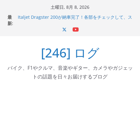
コ
土曜日, 8月 8, 2026
ン
最
Italjet Dragster 200が納車完了！各部をチェックして、ス
テ
新:
マホホルダー付けて、ガラスコーティング行って来た
Jeff Beck 逝去
ン
Ken Block 逝去
ツ
岩手県奥州市へのふるさと納税で KGR HARMONY 南部鉄
[246] ログ
へ
器エフェクターが返礼品でもらえる！
Italjet Dragster 200のフロントISSサスの動きが判ったら
ス
コーナリングが楽しくなった
キ
バイク、F1やクルマ、音楽やギター、カメラやガジェッ
ッ
トの話題を日々お届けするブログ
プ