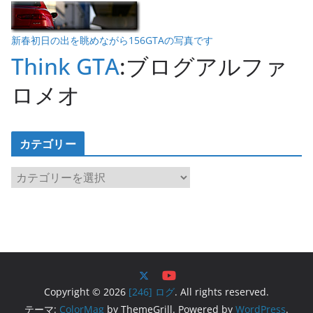
新春初日の出を眺めながら156GTAの写真です
Think GTA
:ブログアルファ
ロメオ
カテゴリー
カ
テ
ゴ
リ
ー
Copyright © 2026
[246] ログ
. All rights reserved.
テーマ:
ColorMag
by ThemeGrill. Powered by
WordPress
.