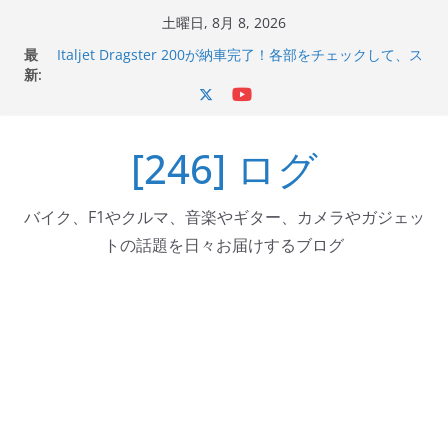
コ
土曜日, 8月 8, 2026
ン
最
Italjet Dragster 200が納車完了！各部をチェックして、ス
テ
新:
マホホルダー付けて、ガラスコーティング行って来た
Jeff Beck 逝去
ン
Ken Block 逝去
ツ
岩手県奥州市へのふるさと納税で KGR HARMONY 南部鉄
[246] ログ
へ
器エフェクターが返礼品でもらえる！
Italjet Dragster 200のフロントISSサスの動きが判ったら
ス
コーナリングが楽しくなった
キ
バイク、F1やクルマ、音楽やギター、カメラやガジェッ
ッ
トの話題を日々お届けするブログ
プ