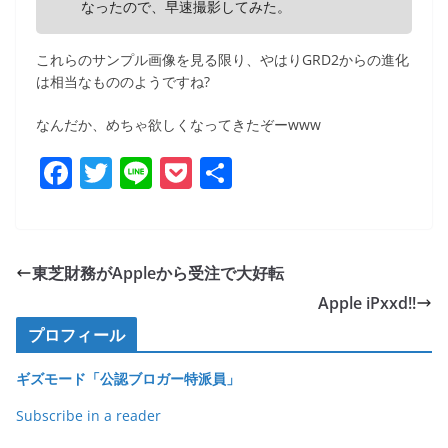
なったので、早速撮影してみた。
これらのサンプル画像を見る限り、やはりGRD2からの進化
は相当なもののようですね?
なんだか、めちゃ欲しくなってきたぞーwww
F
T
Li
P
共
a
w
n
o
有
c
itt
e
ck
e
er
et
東芝財務がAppleから受注で大好転
b
Apple iPxxd!!
o
プロフィール
o
ギズモード「公認ブロガー特派員」
k
Subscribe in a reader