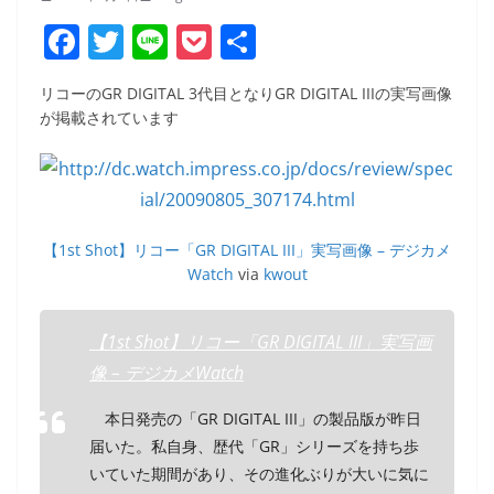
F
T
Li
P
共
a
w
n
o
有
リコーのGR DIGITAL 3代目となりGR DIGITAL IIIの実写画像
c
itt
e
ck
が掲載されています
e
er
et
b
o
o
【1st Shot】リコー「GR DIGITAL III」実写画像 – デジカメ
Watch
via
kwout
k
【1st Shot】リコー「GR DIGITAL III」実写画
像 – デジカメWatch
本日発売の「GR DIGITAL III」の製品版が昨日
届いた。私自身、歴代「GR」シリーズを持ち歩
いていた期間があり、その進化ぶりが大いに気に